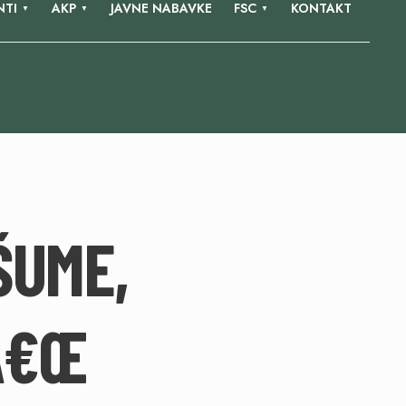
TI
AKP
JAVNE NABAVKE
FSC
KONTAKT
ŠUME,
Â€Œ