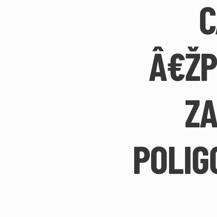
C
Â€ŽP
ZA
POLIG