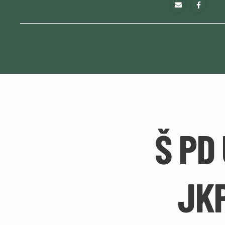
Š PD
JK