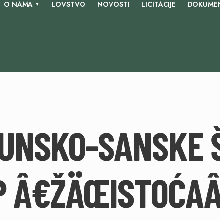
O NAMA
LOVSTVO
NOVOSTI
LICITACIJE
DOKUMEN
 UNSKO-SANSKE 
P Â€ŽÄŒISTOĆA