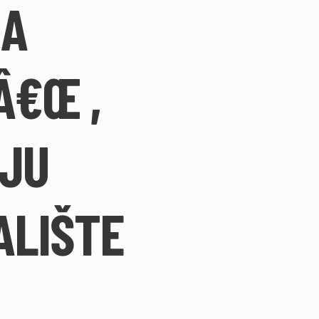
MA
Â€Œ ,
UJU
ALIŠTE