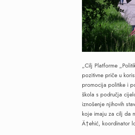
„Cilj Platforme „Poli
pozitivne priče u kori
promocija politike i p
škola s područja cijel
iznošenje njihovih sta
koje imaju za cilj da 
Ä†ehić, koordinator l