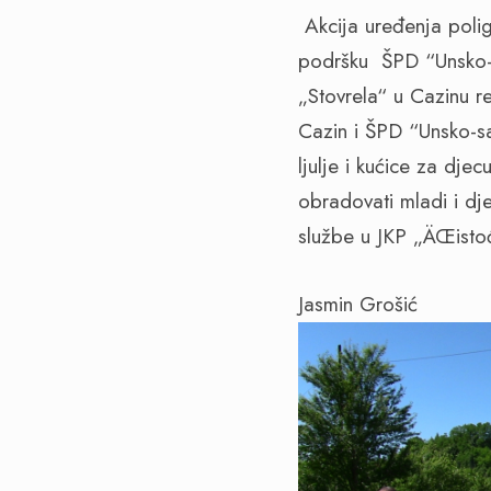
Akcija uređenja polig
podršku ŠPD “Unsko-s
„Stovrela“ u Cazinu re
Cazin i ŠPD “Unsko-sa
ljulje i kućice za dj
obradovati mladi i dje
službe u JKP „ÄŒisto
Jasmin Grošić