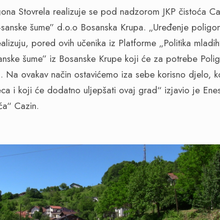
ona Stovrela realizuje se pod nadzorom JKP čistoća Ca
anske šume” d.o.o Bosanska Krupa. „Uređenje poligona 
alizuju, pored ovih učenika iz Platforme „Politika mladi
nske šume” iz Bosanske Krupe koji će za potrebe Poligon
ecu. Na ovakav način ostavićemo iza sebe korisno djelo, 
ca i koji će dodatno uljepšati ovaj grad“ izjavio je Enes
ća“ Cazin.