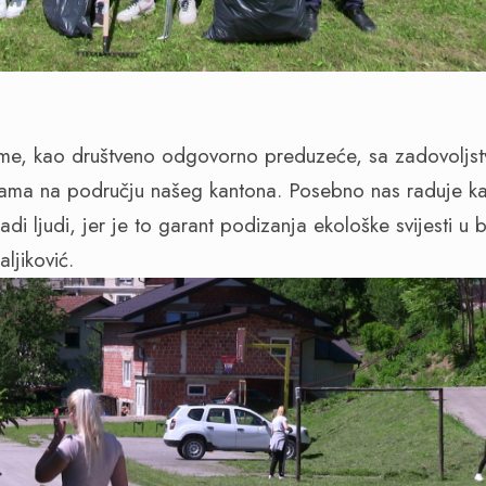
e, kao društveno odgovorno preduzeće, sa zadovoljst
ijama na području našeg kantona. Posebno nas raduje ka
adi ljudi, jer je to garant podizanja ekološke svijesti u b
ljiković.