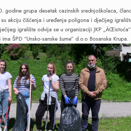
. godine grupa desetak cazinskih srednjoškolaca, člano
su akciju čišćenja i uređenja poligona i dječijeg igrališ
ječijeg igrališta odvija se u organizaciji JKP „ÄŒistoć
sti ima ŠPD “Unsko-sanske šume” d.o.o Bosanska Krupa.