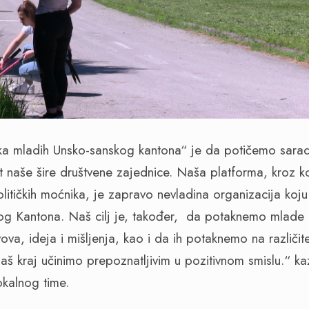
tika mladih Unsko-sanskog kantona“ je da potičemo sarad
st naše šire društvene zajednice. Naša platforma, kroz ko
olitičkih moćnika, je zapravo nevladina organizacija koju
og Kantona. Naš cilj je, također,
da potaknemo mlade i
vova, ideja i mišljenja, kao i da ih potaknemo na različit
naš kraj učinimo prepoznatljivim u pozitivnom smislu.“ k
okalnog time.