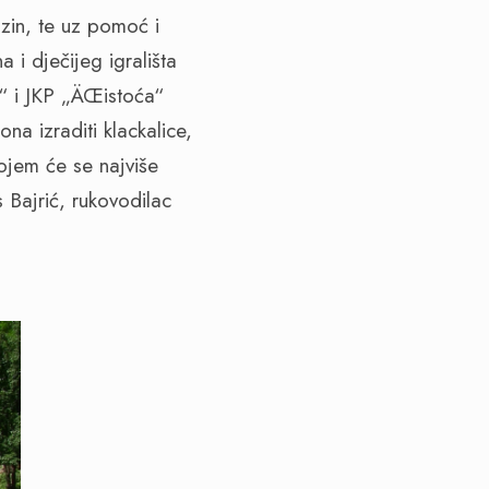
zin, te uz pomoć i
i dječijeg igrališta
h“ i JKP „ÄŒistoća“
a izraditi klackalice,
kojem će se najviše
 Bajrić, rukovodilac