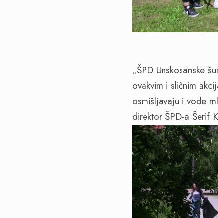
„ŠPD Unskosanske šum
ovakvim i sličnim akc
osmišljavaju i vode ml
direktor ŠPD-a Šerif Ka