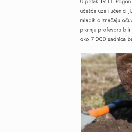
U petak 19.11. Pogon
učešće uzeli učenici 
mladih o značaju očuv
pratnju profesora bil
oko 7 000 sadnica bu