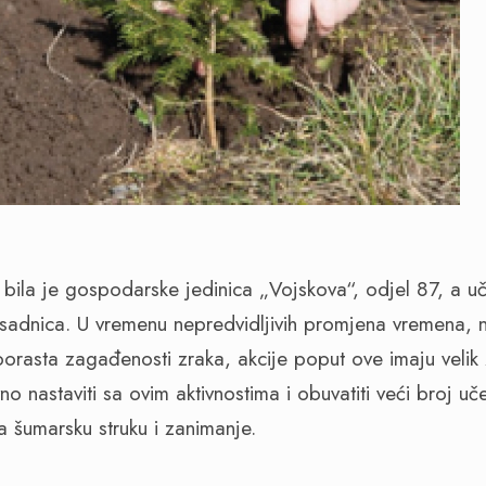
bila je gospodarske jedinica „Vojskova“, odjel 87, a u
 sadnica. U vremenu nepredvidljivih promjena vremena, 
 porasta zagađenosti zraka, akcije poput ove imaju veli
o nastaviti sa ovim aktivnostima i obuvatiti veći broj uč
za šumarsku struku i zanimanje.