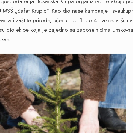
 gospodarenja Bosanska Krupa organizirao je akciju poš
JU MSŠ „Safet Krupić“. Kao dio naše kampanje i sveukupn
anja i zaštite prirode, učenici od 1. do 4. razreda šum
i su dio ekipe koja je zajedno sa zaposelnicima Unsko-s
kve.