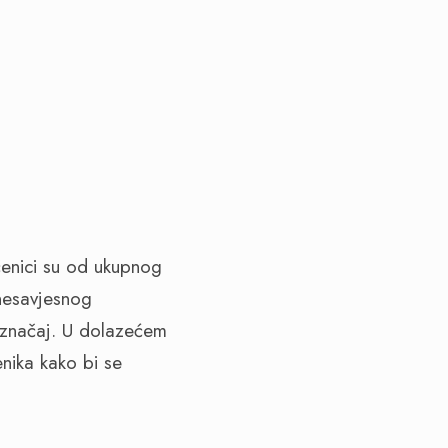
čenici su od ukupnog
nesavjesnog
k značaj. U dolazećem
enika kako bi se