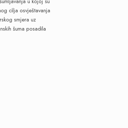
umljavanja u kojoj su
og cilja osvještavanja
arskog smjera uz
anskih šuma posadila