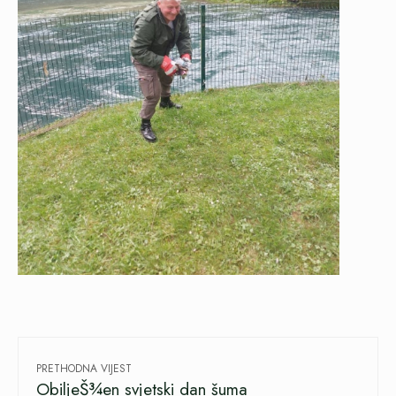
PRETHODNA VIJEST
ObiljeŠ¾en svjetski dan šuma