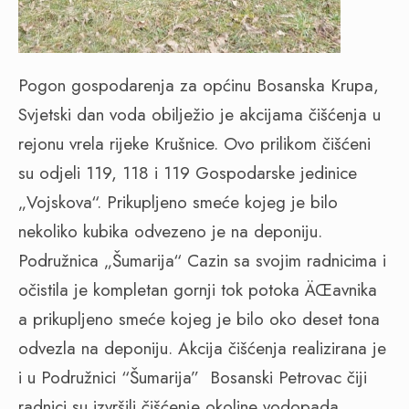
Pogon gospodarenja za općinu Bosanska Krupa,
Svjetski dan voda obilježio je akcijama čišćenja u
rejonu vrela rijeke Krušnice. Ovo prilikom čišćeni
su odjeli 119, 118 i 119 Gospodarske jedinice
„Vojskova“. Prikupljeno smeće kojeg je bilo
nekoliko kubika odvezeno je na deponiju.
Podružnica „Šumarija“ Cazin sa svojim radnicima i
očistila je kompletan gornji tok potoka ÄŒavnika
a prikupljeno smeće kojeg je bilo oko deset tona
odvezla na deponiju. Akcija čišćenja realizirana je
i u Podružnici “Šumarija”
Bosanski Petrovac čiji
radnici su izvršili čišćenje okoline vodopada