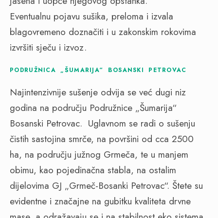
jasena i uopće njegovog opstanka.
Eventualnu pojavu sušika, preloma i izvala
blagovremeno doznačiti i u zakonskim rokovima
izvršiti sječu i izvoz.
PODRUŽNICA „ŠUMARIJA“ BOSANSKI PETROVAC
Najintenzivnije sušenje odvija se već dugi niz
godina na području Podružnice „Šumarija“
Bosanski Petrovac. Uglavnom se radi o sušenju
čistih sastojina smrče, na površini od cca 2500
ha, na području južnog Grmeča, te u manjem
obimu, kao pojedinačna stabla, na ostalim
dijelovima GJ „Grmeč-Bosanki Petrovac“. Štete su
evidentne i značajne na gubitku kvaliteta drvne
mase, a odražavaju se i na stabilnost eko sistema