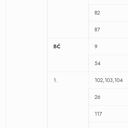
82
87
BĆ
9
54
102,103,104
26
117