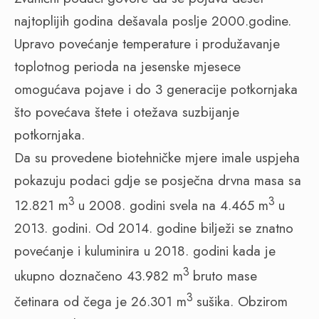
najtoplijih godina dešavala poslje 2000.godine.
Upravo povećanje temperature i produžavanje
toplotnog perioda na jesenske mjesece
omogućava pojave i do 3 generacije potkornjaka
što povećava štete i otežava suzbijanje
potkornjaka.
Da su provedene biotehničke mjere imale uspjeha
pokazuju podaci gdje se posječna drvna masa sa
3
3
12.821 m
u 2008. godini svela na 4.465 m
u
2013. godini. Od 2014. godine bilježi se znatno
povećanje i kuluminira u 2018. godini kada je
3
ukupno doznačeno 43.982 m
bruto mase
3
četinara od čega je 26.301 m
sušika. Obzirom