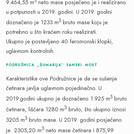
3
9.464,55 m
neto mase posječeno je i realizirano
u potpunosti u 2019. godini. U 2019. godini
3
doznačeno je 1233 m
bruto mase koju je
potrebno u što kraćem roku realizirati.
Ukupno je postavljeno 40 feromonski klopki,
uglavnom kontrolnih.
PODRUŽNICA „ŠUMARIJA“ SANSKI MOST
Karakteristika ove Podružnice je da se sušenje
četinara javlja uglavnom pojedinačno. U
3
2019.godini ukupno je doznačeno 1.925 m
bruto
3
četinara, lišćara 1280 m
bruto, što ukupno iznosi
3
3205 m
bruto mase. U 2019. godini posječeno
3
je 2305,20 m
neto mase četinara i 875,99