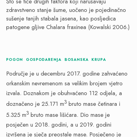
Što se tiče drugih faktora koji narušavaju
zdravstveno stanje šume, uočeno je pojedinačno
sušenje tanjih stabala jasena, kao posljedica
patogene gljive Chalara fraxinea (Kowalski 2006.)
POGON GOSPODARENJA BOSANSKA KRUPA
Područje je u decembru 2017. godine zahvaćeno
orkanskim nevremenom sa velikim brojem vjetro
izvala. Doznakom je obuhvaćeno 112 odjela, a
3
doznačeno je 25.171 m
bruto mase četinara i
3
5.325 m
bruto mase lišićara. Dio mase je
posječen u 2018. godini, a u 2019. godini
izvršena je sječa preostale mase. Posječeno je