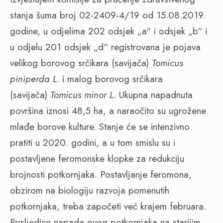
stanja šuma broj 02-2409-4/19 od 15.08.2019.
godine, u odjelima 202 odsjek „a“ i odsjek „b“ i
u odjelu 201 odsjek „d“ registrovana je pojava
velikog borovog srčikara (savijača)
Tomicus
piniperda L
. i malog borovog srčikara
(savijača)
Tomicus minor L
. Ukupna napadnuta
površina iznosi 48,5 ha, a naraočito su ugrožene
mlađe borove kulture. Stanje će se intenzivno
pratiti u 2020. godini, a u tom smislu su i
postavljene feromonske klopke za redukciju
brojnosti potkornjaka. Postavljanje feromona,
obzirom na biologiju razvoja pomenutih
potkornjaka, treba započeti već krajem februara.
Posljedice napada ovog potkornjaka na starijim