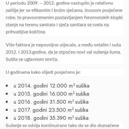
U periodu 2009. – 2012. godine nastupilo je relativno
zatišje jer se efikasnim i brzim sječama, izvozom posječene
robe, te pravovremenim postavljanjem feromonskih klopki
stanje na terenu saniralo i sječa sanitara se svela na
prihvatljive količine.
Više faktora je nepovoljno utjecalo, a među ostalim i suša
2012. i 2013.godine, da je otpočeo novi val sušenja šuma.
Sušila se uglavnom smrča.
U godinama kako slijedi posječeno je:
u 2014. godini 12.000 m
sušika
3
u 2015. godini 16.000 m
sušika
3
u 2016. godini 31.500 m
sušika
3
u 2017. godini 23.500 m
sušika
3
u 2018. godini 35.390 m
sušika
3
Sušenje se odvija kontinuirano tako da se dio doznačene