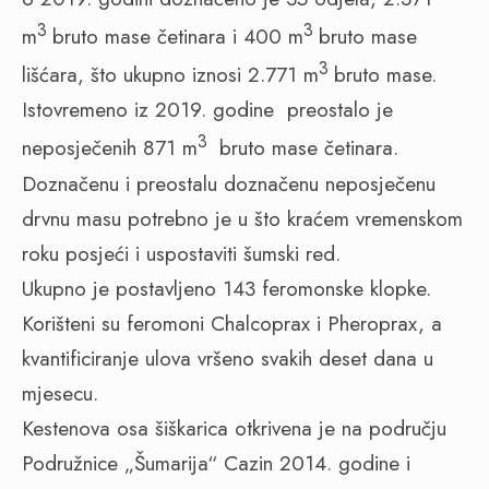
3
3
m
bruto mase četinara i 400 m
bruto mase
3
lišćara, što ukupno iznosi 2.771 m
bruto mase.
Istovremeno iz 2019. godine preostalo je
3
neposječenih 871 m
bruto mase četinara.
Doznačenu i preostalu doznačenu neposječenu
drvnu masu potrebno je u što kraćem vremenskom
roku posjeći i uspostaviti šumski red.
Ukupno je postavljeno 143 feromonske klopke.
Korišteni su feromoni Chalcoprax i Pheroprax, a
kvantificiranje ulova vršeno svakih deset dana u
mjesecu.
Kestenova osa šiškarica otkrivena je na području
Podružnice „Šumarija“ Cazin 2014. godine i