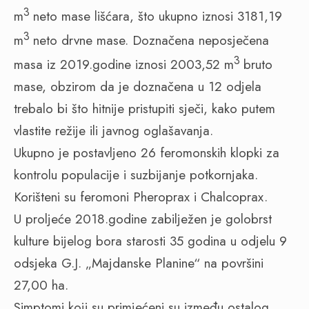
3
m
neto mase lišćara, što ukupno iznosi 3181,19
3
m
neto drvne mase. Doznačena neposječena
3
masa iz 2019.godine iznosi 2003,52 m
bruto
mase, obzirom da je doznačena u 12 odjela
trebalo bi što hitnije pristupiti sječi, kako putem
vlastite režije ili javnog oglašavanja.
Ukupno je postavljeno 26 feromonskih klopki za
kontrolu populacije i suzbijanje potkornjaka.
Korišteni su feromoni Pheroprax i Chalcoprax.
U proljeće 2018.godine zabilježen je golobrst
kulture bijelog bora starosti 35 godina u odjelu 9
odsjeka G.J. „Majdanske Planine“ na površini
27,00 ha.
Simptomi koji su primjećeni su između ostalog