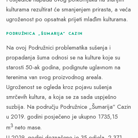
kulturama rezultirat će smanjenjem prirasta, a veća
ugroženost po opsatnak prijeti mlađim kulturama.
PODRUŽNICA „ŠUMARIJA“ CAZIN
Na ovoj Podružnici problematika sušenja i
propadanja šuma odnosi se na kulture koje su
starosti 50-ak godina, podignute uglavnom na
terenima van svog proizvodnog areala.
Ugroženost se ogleda kroz pojavu sušenja
smrčevih kultura, a koja se za sada uspješno
suzbija. Na području Podružnice „Šumarija“ Cazin
u 2019. godini posječeno je ukupno 1735,15
3
m
neto mase.
U 2019. godini doznačeno je 35 odjela, 2.371