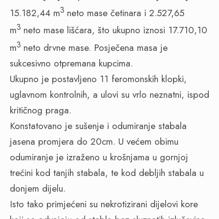
3
15.182,44 m
neto mase četinara i 2.527,65
3
m
neto mase lišćara, što ukupno iznosi 17.710,10
3
m
neto drvne mase. Posječena masa je
sukcesivno otpremana kupcima.
Ukupno je postavljeno 11 feromonskih klopki,
uglavnom kontrolnih, a ulovi su vrlo neznatni, ispod
kritičnog praga.
Konstatovano je sušenje i odumiranje stabala
jasena promjera do 20cm. U većem obimu
odumiranje je izraženo u krošnjama u gornjoj
trećini kod tanjih stabala, te kod debljih stabala u
donjem dijelu.
Isto tako primjećeni su nekrotizirani dijelovi kore