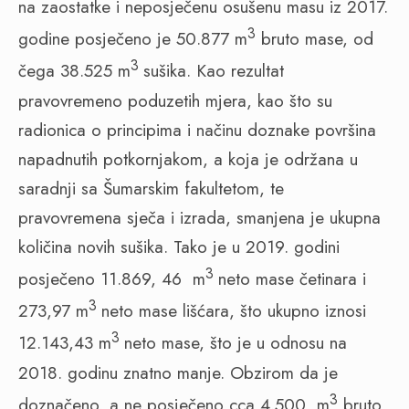
na zaostatke i neposječenu osušenu masu iz 2017.
3
godine posječeno je 50.877 m
bruto mase, od
3
čega 38.525 m
sušika. Kao rezultat
pravovremeno poduzetih mjera, kao što su
radionica o principima i načinu doznake površina
napadnutih potkornjakom, a koja je održana u
saradnji sa Šumarskim fakultetom, te
pravovremena sječa i izrada, smanjena je ukupna
količina novih sušika. Tako je u 2019. godini
3
posječeno 11.869, 46 m
neto mase četinara i
3
273,97 m
neto mase lišćara, što ukupno iznosi
3
12.143,43 m
neto mase, što je u odnosu na
2018. godinu znatno manje. Obzirom da je
3
doznačeno, a ne posječeno cca 4.500 m
bruto