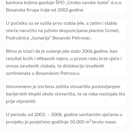
kantona kojima gazduje ŠPD „Unsko sanske šume“ d.o.o.
Bosanska Krupa traje od 2002.godine.
U početku su se sušila prvo stabla jele, a zatim i stabla
smrče naročito na južnim ekspozicijama planine Grmeč,
Podružnica „šumarija“ Bosanski Petrovac.
Bitno je istaći da je sušenje jele stalo 2006.godine, kao
rezultat brzih i efikasnih mjera, u prvom redu brze sječe i
izvoza zaraženih stabala, te dislokacije izrađenih
sortimenata u Bosanskom Petrovcu.
Istovremeno je izvršena zaštita stovarišta postavljanjem
barijerskih klopki okolo stovarišta, te se roba nastojala što
prije otpremiti.
U periodu od 2003. – 2008. godine sanitarnim sječama u
3
prosjeku je posječeno godišnje 50.000 m
bruto mase.