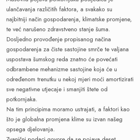
ulančavanja različitih faktora, a svakako su
najbitniji način gospodarenja, klimatske promjene,
te već narušeno zdravstveno stanje šuma.
Dosljedno provođenje propisanog načina
gospodarenja za čiste sastojine smrče te valjana
uspostava šumskog reda znatno će povećati
odbrambene mehanizme sastojine koja će u
određenom trenutku u nekoj mjeri moći amortizirati
sve negativne utjecaje i smanjiti štete od
potkornjaka.
Na tim principima moramo ustrajati, a faktori kao
što je globalna promjena klime su izvan našeg
opsega djelovanja.
Zvanični podaci govore da se pojava deset