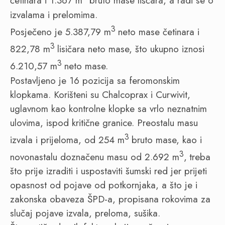
četinara i 1.367 m
bruto mase lišćara, a radi se o
izvalama i prelomima.
3
Posječeno je 5.387,79 m
neto mase četinara i
3
822,78 m
lisičara neto mase, što ukupno iznosi
3
6.210,57 m
neto mase.
Postavljeno je 16 pozicija sa feromonskim
klopkama. Korišteni su Chalcoprax i Curwivit,
uglavnom kao kontrolne klopke sa vrlo neznatnim
ulovima, ispod kritične granice. Preostalu masu
3
izvala i prijeloma, od 254 m
bruto mase, kao i
3
novonastalu doznačenu masu od 2.692 m
,
treba
što prije izraditi i uspostaviti šumski red jer prijeti
opasnost od pojave od potkornjaka, a što je i
zakonska obaveza ŠPD-a, propisana rokovima za
slučaj pojave izvala, preloma, sušika.