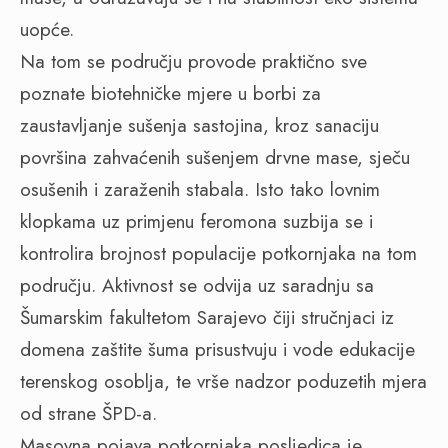
uopće.
Na tom se području provode praktično sve
poznate biotehničke mjere u borbi za
zaustavljanje sušenja sastojina, kroz sanaciju
površina zahvaćenih sušenjem drvne mase, sječu
osušenih i zaraženih stabala. Isto tako lovnim
klopkama uz primjenu feromona suzbija se i
kontrolira brojnost populacije potkornjaka na tom
području. Aktivnost se odvija uz saradnju sa
Šumarskim fakultetom Sarajevo čiji stručnjaci iz
domena zaštite šuma prisustvuju i vode edukacije
terenskog osoblja, te vrše nadzor poduzetih mjera
od strane ŠPD-a.
Masovna pojava potkornjaka posljedica je