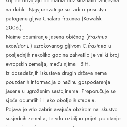
koji se odvajaju od stabla bez sluznatih izlučevina
na deblu. Najvjerovatnije se radi o prisustvu
patogene gljive Chalara fraxinea (Kowalski
2006.).
Naime odumiranje jasena običnog (
Fraxinus
excelsior L
.) uzrokovanog gljivom
C.fraxinea
u
posljednjih nekoliko godina zahvatilo je veliki broj
evropskih zemalja, među njima i BiH.
Iz dosadašnjih iskustava drugih država nema
pouzdanih informacija o načinu gospodarenja
jasena u ugroženim sastojinama. Preporučuje se
sječa odumrlih ili jako oboljelih stabala.
Pojava je vrlo zabrinjavajuća obzirom na iskustvo
susjednih zemalja, te vrlo ozbiljno prijeti po stanje