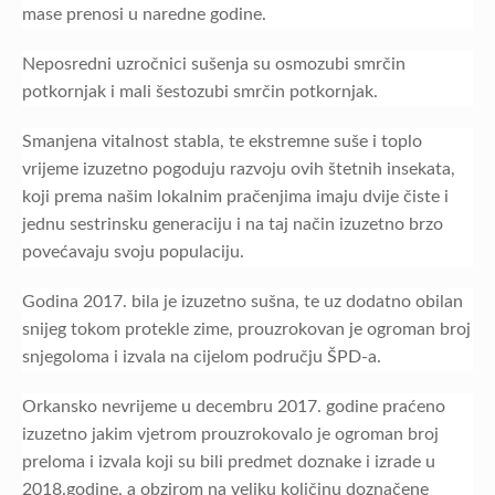
mase prenosi u naredne godine.
Neposredni uzročnici sušenja su osmozubi smrčin
potkornjak i mali šestozubi smrčin potkornjak.
Smanjena vitalnost stabla, te ekstremne suše i toplo
vrijeme izuzetno pogoduju razvoju ovih štetnih insekata,
koji prema našim lokalnim pračenjima imaju dvije čiste i
jednu sestrinsku generaciju i na taj način izuzetno brzo
povećavaju svoju populaciju.
Godina 2017. bila je izuzetno sušna, te uz dodatno obilan
snijeg tokom protekle zime, prouzrokovan je ogroman broj
snjegoloma i izvala na cijelom području ŠPD-a.
Orkansko nevrijeme u decembru 2017. godine praćeno
izuzetno jakim vjetrom prouzrokovalo je ogroman broj
preloma i izvala koji su bili predmet doznake i izrade u
2018.godine, a obzirom na veliku količinu doznačene