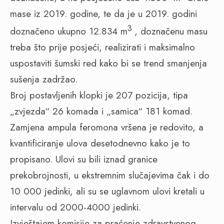
mase iz 2019. godine, te da je u 2019. godini
3
doznačeno ukupno 12.834 m
, doznačenu masu
treba što prije posjeći, realizirati i maksimalno
uspostaviti šumski red kako bi se trend smanjenja
sušenja zadržao.
Broj postavljenih klopki je 207 pozicija, tipa
„zvjezda“ 26 komada i „samica“ 181 komad.
Zamjena ampula feromona vršena je redovito, a
kvantificiranje ulova desetodnevno kako je to
propisano. Ulovi su bili iznad granice
prekobrojnosti, u ekstremnim slučajevima čak i do
10 000 jedinki, ali su se uglavnom ulovi kretali u
intervalu od 2000-4000 jedinki.
Izvještajem komisije za praćenje zdravstvenog