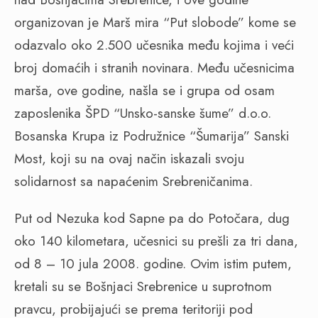
organizovan je Marš mira “Put slobode” kome se
odazvalo oko 2.500 učesnika među kojima i veći
broj domaćih i stranih novinara. Među učesnicima
marša, ove godine, našla se i grupa od osam
zaposlenika ŠPD “Unsko-sanske šume” d.o.o.
Bosanska Krupa iz Podružnice “Šumarija” Sanski
Most, koji su na ovaj način iskazali svoju
solidarnost sa napaćenim Srebreničanima.
Put od Nezuka kod Sapne pa do Potočara, dug
oko 140 kilometara, učesnici su prešli za tri dana,
od 8 – 10 jula 2008. godine. Ovim istim putem,
kretali su se Bošnjaci Srebrenice u suprotnom
pravcu, probijajući se prema teritoriji pod