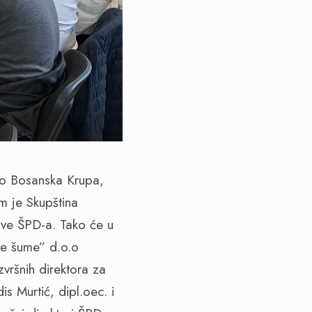
.o Bosanska Krupa,
m je Skupština
rave ŠPD-a. Tako će u
ke šume” d.o.o
vršnih direktora za
is Murtić, dipl.oec. i