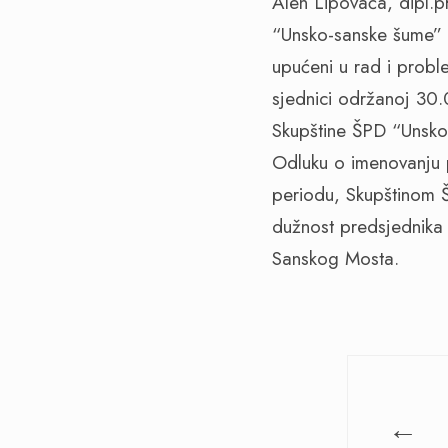
Alen Lipovača, dipl.pr
“Unsko-sanske šume” 
upućeni u rad i probl
sjednici održanoj 30.
Skupštine ŠPD “Unsko
Odluku o imenovanju
periodu, Skupštinom Š
dužnost predsjednika 
Sanskog Mosta.
←