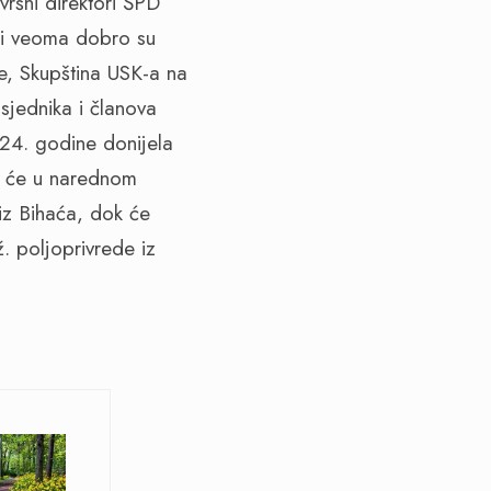
vršni direktori ŠPD
 i veoma dobro su
e, Skupština USK-a na
sjednika i članova
24. godine donijela
o će u narednom
iz Bihaća, dok će
. poljoprivrede iz