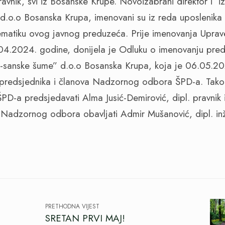
avnik, svi iz Bosanske Krupe. Novoizabrani direktor i iz
d.o.o Bosanska Krupa, imenovani su iz reda uposlenika
ematiku ovog javnog preduzeća. Prije imenovanja Uprav
04.2024. godine, donijela je Odluku o imenovanju pred
-sanske šume” d.o.o Bosanska Krupa, koja je 06.05.20
 predsjednika i članova Nadzornog odbora ŠPD-a. Tak
PD-a predsjedavati Alma Jusić-Demirović, dipl. pravnik 
Nadzornog odbora obavljati Admir Mušanović, dipl. inž
PRETHODNA VIJEST
SRETAN PRVI MAJ!