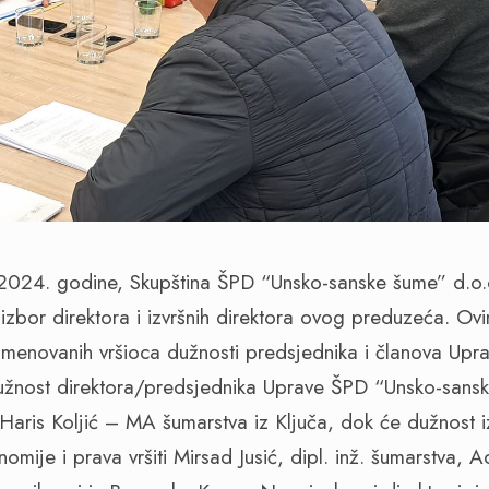
2024. godine, Skupština ŠPD “Unsko-sanske šume” d.o
izbor direktora i izvršnih direktora ovog preduzeća. Ovi
e imenovanih vršioca dužnosti predsjednika i članova Up
žnost direktora/predsjednika Uprave ŠPD “Unsko-sans
Haris Koljić – MA šumarstva iz Ključa, dok će dužnost iz
mije i prava vršiti Mirsad Jusić, dipl. inž. šumarstva, Ad