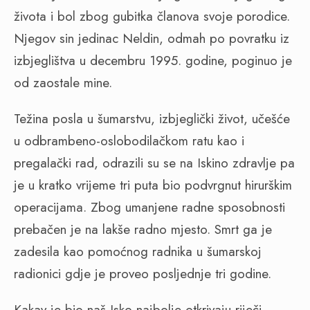
života i bol zbog gubitka članova svoje porodice.
Njegov sin jedinac Neldin, odmah po povratku iz
izbjeglištva u decembru 1995. godine, poginuo je
od zaostale mine.
Težina posla u šumarstvu, izbjeglički život, učešće
u odbrambeno-oslobodilačkom ratu kao i
pregalački rad, odrazili su se na Iskino zdravlje pa
je u kratko vrijeme tri puta bio podvrgnut hirurškim
operacijama. Zbog umanjene radne sposobnosti
prebačen je na lakše radno mjesto. Smrt ga je
zadesila kao pomoćnog radnika u šumarskoj
radionici gdje je proveo posljednje tri godine.
Kakav je bio naš Isko najbolje otkrivaju riječi