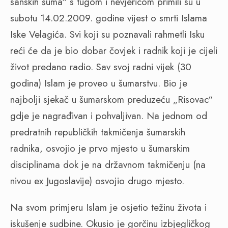
sanskih šuma“ s tugom i nevjericom primili su u
subotu 14.02.2009. godine vijest o smrti Islama
Iske Velagića. Svi koji su poznavali rahmetli Isku
reći će da je bio dobar čovjek i radnik koji je cijeli
život predano radio. Sav svoj radni vijek (30
godina) Islam je proveo u šumarstvu. Bio je
najbolji sjekač u šumarskom preduzeću „Risovac“
gdje je nagrađivan i pohvaljivan. Na jednom od
predratnih republičkih takmičenja šumarskih
radnika, osvojio je prvo mjesto u šumarskim
disciplinama dok je na državnom takmičenju (na
nivou ex Jugoslavije) osvojio drugo mjesto.
Na svom primjeru Islam je osjetio težinu života i
iskušenje sudbine. Okusio je gorčinu izbjegličkog