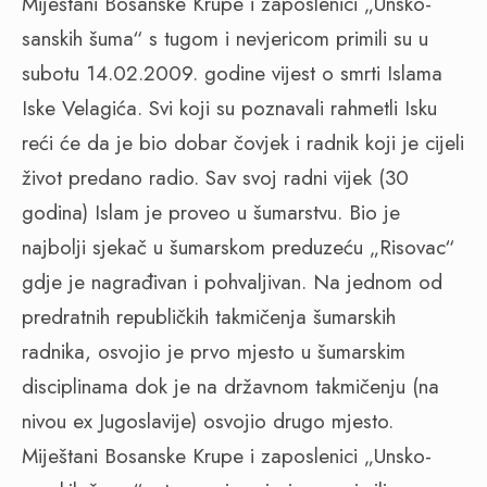
Miještani Bosanske Krupe i zaposlenici „Unsko-
sanskih šuma“ s tugom i nevjericom primili su u
subotu 14.02.2009. godine vijest o smrti Islama
Iske Velagića. Svi koji su poznavali rahmetli Isku
reći će da je bio dobar čovjek i radnik koji je cijeli
život predano radio. Sav svoj radni vijek (30
godina) Islam je proveo u šumarstvu. Bio je
najbolji sjekač u šumarskom preduzeću „Risovac“
gdje je nagrađivan i pohvaljivan. Na jednom od
predratnih republičkih takmičenja šumarskih
radnika, osvojio je prvo mjesto u šumarskim
disciplinama dok je na državnom takmičenju (na
nivou ex Jugoslavije) osvojio drugo mjesto.
Miještani Bosanske Krupe i zaposlenici „Unsko-