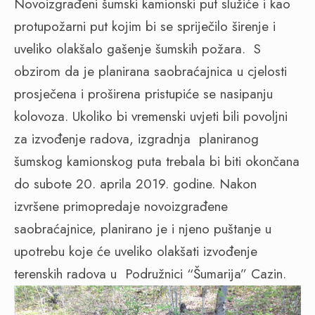
Novoizgrađeni šumski kamionski put služiće i kao
protupožarni put kojim bi se spriječilo širenje i
uveliko olakšalo gašenje šumskih požara.
S
obzirom da je planirana saobraćajnica u cjelosti
prosječena i proširena pristupiće se nasipanju
kolovoza. Ukoliko bi vremenski uvjeti bili povoljni
za izvođenje radova, izgradnja
planiranog
šumskog kamionskog puta trebala bi biti okončana
do subote 20. aprila 2019. godine. Nakon
izvršene primopredaje novoizgrađene
saobraćajnice, planirano je i njeno puštanje u
upotrebu koje će uveliko olakšati izvođenje
terenskih radova u
Podružnici “Šumarija” Cazin.