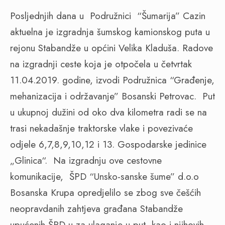
Posljednjih dana u
Podružnici
“Šumarija” Cazin
aktuelna je izgradnja šumskog kamionskog puta u
rejonu Stabandže u općini Velika Kladuša. Radove
na izgradnji ceste koja je otpočela u četvrtak
11.04.2019. godine, izvodi Podružnica “Građenje,
mehanizacija i održavanje” Bosanski Petrovac.
Put
u ukupnoj dužini od oko dva kilometra radi se na
trasi nekadašnje traktorske vlake i povezivaće
odjele 6,7,8,9,10,12 i 13. Gospodarske jedinice
„Glinica“.
Na izgradnju ove cestovne
komunikacije,
ŠPD “Unsko-sanske šume” d.o.o
Bosanska Krupa opredjelilo se zbog sve češćih
neopravdanih zahtjeva građana Stabandže
upućenih ŠPD-u za ulaganje u put, kao i njihovih