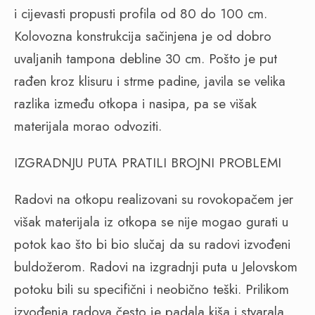
i cijevasti propusti profila od 80 do 100 cm.
Kolovozna konstrukcija sačinjena je od dobro
uvaljanih tampona debline 30 cm. Pošto je put
rađen kroz klisuru i strme padine, javila se velika
razlika između otkopa i nasipa, pa se višak
materijala morao odvoziti.
IZGRADNJU PUTA PRATILI BROJNI PROBLEMI
Radovi na otkopu realizovani su rovokopačem jer
višak materijala iz otkopa se nije mogao gurati u
potok kao što bi bio slučaj da su radovi izvođeni
buldožerom. Radovi na izgradnji puta u Jelovskom
potoku bili su specifični i neobično teški. Prilikom
izvođenja radova često je padala kiša i stvarala