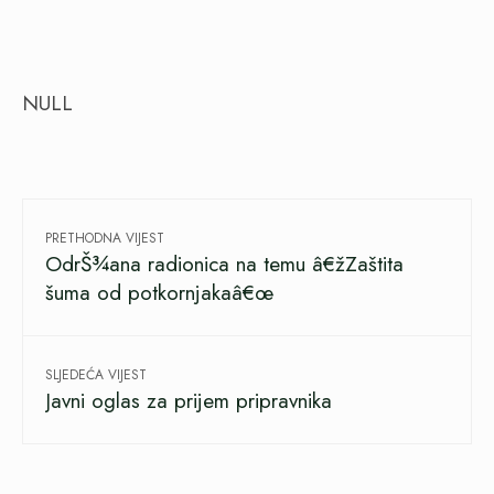
NULL
PRETHODNA VIJEST
OdrŠ¾ana radionica na temu â€žZaštita
šuma od potkornjakaâ€œ
SLJEDEĆA VIJEST
Javni oglas za prijem pripravnika