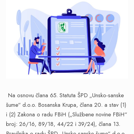
Na osnovu člana 65. Statuta ŠPD „Unsko-sanske
šume“ d.o.o. Bosanska Krupa, člana 20. a stav (1)
i (2) Zakona o radu FBiH („Službene novine FBiH“
broj: 26/16, 89/18, 44/22 i 39/24), člana 13.
Pravilnika o radu ŠPD „Unsko-sanske šume“ d.o.o.