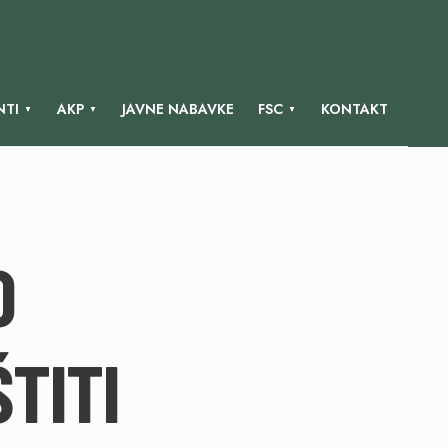
TI
AKP
JAVNE NABAVKE
FSC
KONTAKT
O
TITI