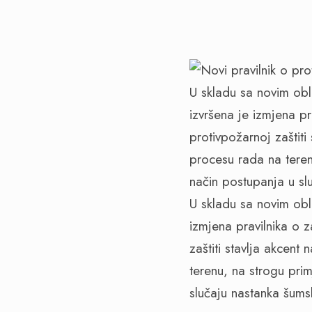
U skladu sa novim obl
izvršena je izmjena pr
protivpožarnoj zaštit
procesu rada na teren
način postupanja u sl
U skladu sa novim obl
izmjena pravilnika o z
zaštiti stavlja akcen
terenu, na strogu prim
slučaju nastanka šumsk