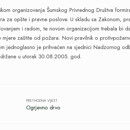
likom organizovanja Šumskog Privrednog Društva formir
tora za opšte i pravne poslove. U skladu sa Zakonom, pra
lovanjem i radom, te novom organizacijom trebala bi da 
ve mjere zaštite od požara. Novi pravilnik o protivpožarno
om jednoglasno je prihvaćen na sjednici Nadzornog o
održane u utorak 30.08.2005. god.
PRETHODNA VIJEST
Ogrjevno drvo