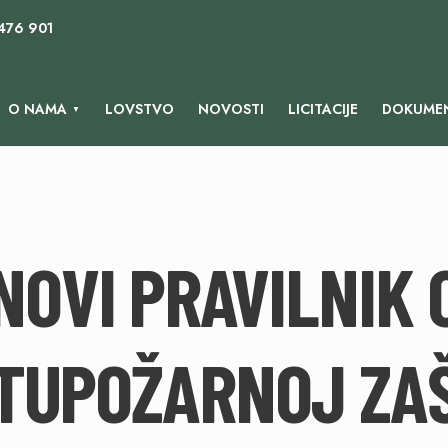
 476 901
O NAMA
LOVSTVO
NOVOSTI
LICITACIJE
DOKUMEN
NOVI PRAVILNIK 
TUPOŽARNOJ ZAŠ