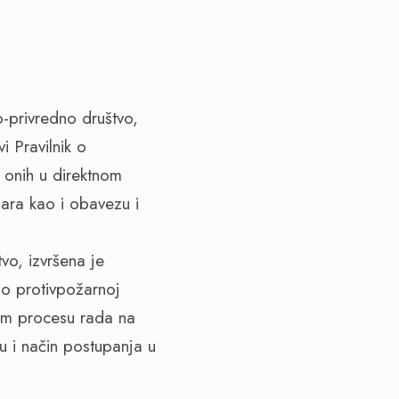
-privredno društvo,
i Pravilnik o
 onih u direktnom
žara kao i obavezu i
vo, izvršena je
 o protivpožarnoj
nom procesu rada na
u i način postupanja u