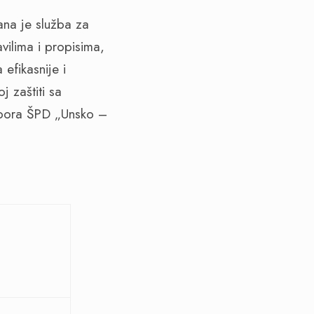
ana je služba za
vilima i propisima,
efikasnije i
j zaštiti sa
dbora ŠPD „Unsko –