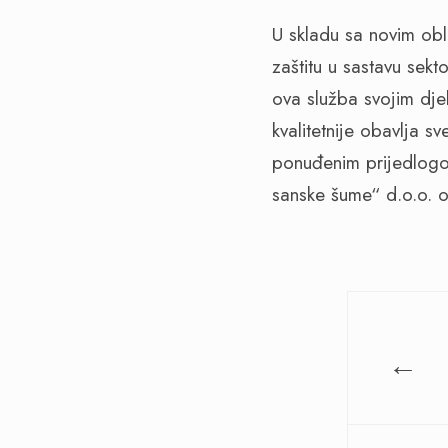
U skladu sa novim ob
zaštitu u sastavu sek
ova služba svojim dje
kvalitetnije obavlja s
ponuđenim prijedlog
sanske šume“ d.o.o. 
←