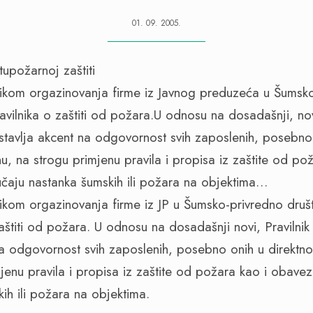
01. 09. 2005.
ikom orgazinovanja firme iz Javnog preduzeća u Šumsko
avilnika o zaštiti od požara.U odnosu na dosadašnji, nov
i stavlja akcent na odgovornost svih zaposlenih, posebno
u, na strogu primjenu pravila i propisa iz zaštite od po
učaju nastanka šumskih ili požara na objektima…
ikom orgazinovanja firme iz JP u Šumsko-privredno društ
aštiti od požara. U odnosu na dosadašnji novi, Pravilnik
t na odgovornost svih zaposlenih, posebno onih u direkt
jenu pravila i propisa iz zaštite od požara kao i obavez
ih ili požara na objektima.