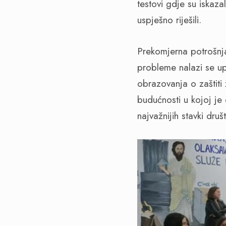
testovi gdje su iskaza
uspješno riješili.
Prekomjerna potrošnja
probleme nalazi se upr
obrazovanja o zaštiti
budućnosti u kojoj je
najvažnijih stavki druš