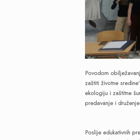
Povodom obilježavanj
zaštiti životne sredin
ekologiju i zaštitne 
predavanje i druženje
Poslije edukativnih p