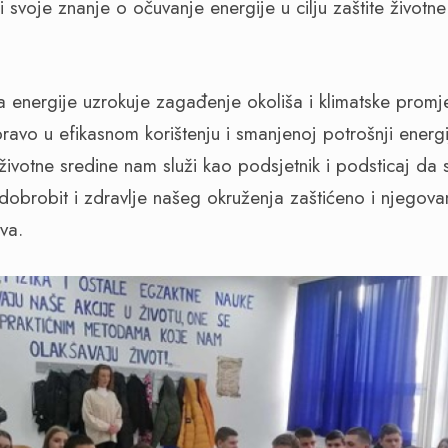
li svoje znanje o očuvanje energije u cilju zaštite životne
 energije uzrokuje zagađenje okoliša i klimatske promj
avo u efikasnom korištenju i smanjenoj potrošnji energij
 životne sredine nam služi kao podsjetnik i podsticaj da
 dobrobit i zdravlje našeg okruženja zaštićeno i njegov
tva.