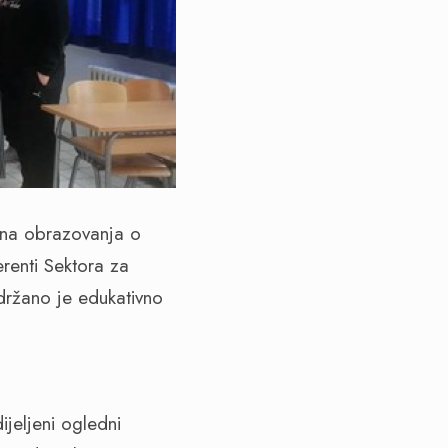
ana obrazovanja o
erenti Sektora za
održano je edukativno
e.
jeljeni ogledni