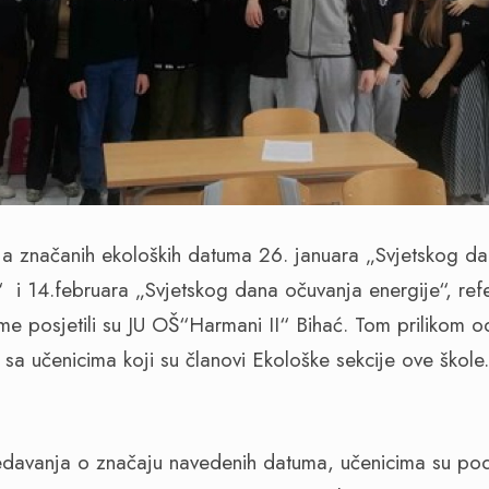
a značanih ekoloških datuma 26. januara „Svjetskog d
e“ i 14.februara „Svjetskog dana očuvanja energije“, ref
šume posjetili su JU OŠ“Harmani II“ Bihać. Tom prilikom 
 sa učenicima koji su članovi Ekološke sekcije ove škol
redavanja o značaju navedenih datuma, učenicima su podi