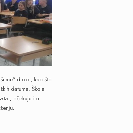
šume“ d.o.o., kao što
oških datuma. Škola
rta , očekuju i u
ženju.