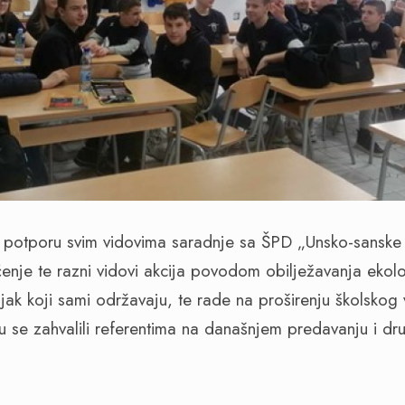
o potporu svim vidovima saradnje sa ŠPD „Unsko-sanske 
ćenje te razni vidovi akcija povodom obilježavanja ekol
njak koji sami održavaju, te rade na proširenju školskog v
u se zahvalili referentima na današnjem predavanju i dru