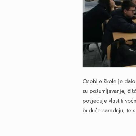
Osoblje škole je dal
su pošumljavanje, čiš
posjeduje vlastiti voć
buduće saradnju, te s