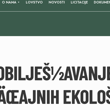
O NAMA
LOVSTVO
NOVOSTI
LICITACIJE
DOKUMEN
OBILJEŠ½AVANJ
ÄŒAJNIH EKOLOŠ