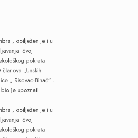
mbra , obilježen je i u
javanja. Svoj
 ekološkog pokreta
 članova „Unskih
ce „ Risovac-Bihać“ .
 bio je upoznati
mbra , obilježen je i u
javanja. Svoj
 ekološkog pokreta