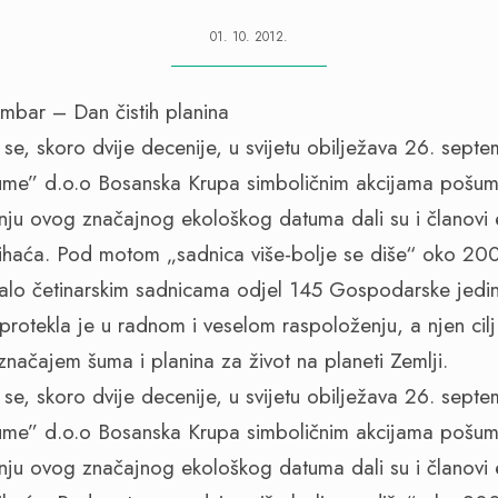
01. 10. 2012.
i se, skoro dvije decenije, u svijetu obilježava 26. septe
me” d.o.o Bosanska Krupa simboličnim akcijama pošuml
nju ovog značajnog ekološkog datuma dali su i članovi
Bihaća. Pod motom „sadnica više-bolje se diše“ oko 200
lo četinarskim sadnicama odjel 145 Gospodarske jedini
protekla je u radnom i veselom raspoloženju, a njen cilj
značajem šuma i planina za život na planeti Zemlji.
i se, skoro dvije decenije, u svijetu obilježava 26. septe
me” d.o.o Bosanska Krupa simboličnim akcijama pošuml
nju ovog značajnog ekološkog datuma dali su i članovi