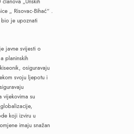
 članova „Unskih
ce „ Risovac-Bihać“ .
 bio je upoznati
e javne svijesti o
ja planinskih
kiseonik, osiguravaju
jekom svoju ljepotu i
siguravaju
a vijekovima su
globalizacije,
e koji izviru u
promjene imaju snažan