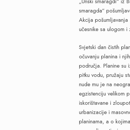
„Unski smaragdi“ iz 
smaragda“ pošumljava
Akcija pošumljavanja 
učesnike sa ulogom i 
Svjetski dan čistih pl
očuvanju planina i nji
područja. Planine su 
pitku vodu, pružaju st
nude mu je na neogran
egzistenciju velikom p
iskorištavane i zloup
urbanizacije i masovno
planinama, a o kojima