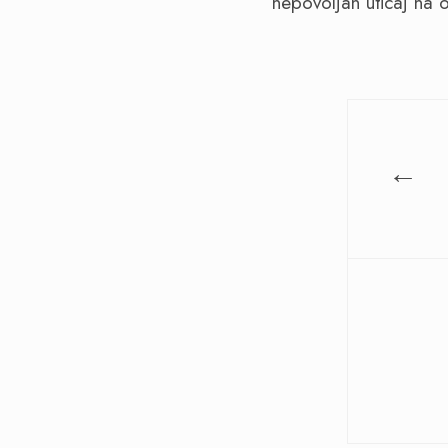
nepovoljan uticaj na 
←