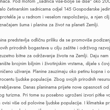
Bihaća. Pod motom „sadnica više-bolje se diše“ oko 200
lo četinarskim sadnicama odjel 145 Gospodarske jedini
protekla je u radnom i veselom raspoloženju, a njen cilj
značajem šuma i planina za život na planeti Zemlji.
anina predstavlja odličnu priliku da se promoviše podizanj
hovih prirodnih bogastava u cilju zaštite i održivog razvo
izuzetno bitne za održavanje života na Zemlji. Daju nam 
anište brojnim biljnim i životinjskim vrstama, dijele s čov
ičeno uživanje. Planine zauzimaju oko petinu kopna i o
rocentu ljudske populacije. Zbog svojih prirodnih resurs
otrebljavane. Danas planinama prijete nove opasnosti od 
g turizma. Pri tome su posebno ugroženi izvori pitke vod
 ovisi više od polovine ljudske populacije. I klimatske 