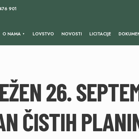
 476 901
O NAMA
LOVSTVO
NOVOSTI
LICITACIJE
DOKUMEN
EŽEN 26. SEPTE
AN ČISTIH PLANI