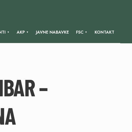
TI
AKP
JAVNE NABAVKE
FSC
KONTAKT
MBAR –
NA