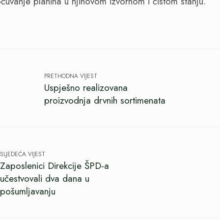
očuvanje planina u njihovom izvornom i čistom stanju.
PRETHODNA VIJEST
Uspješno realizovana
proizvodnja drvnih sortimenata
SLJEDEĆA VIJEST
Zaposlenici Direkcije ŠPD-a
učestvovali dva dana u
pošumljavanju