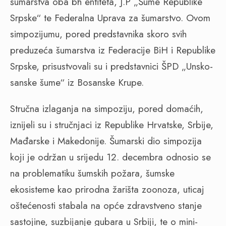
šumarstva oba bh entiteta, J.P „Šume Republike
Srpske“ te Federalna Uprava za šumarstvo. Ovom
simpozijumu, pored predstavnika skoro svih
preduzeća šumarstva iz Federacije BiH i Republike
Srpske, prisustvovali su i predstavnici ŠPD „Unsko-
sanske šume“ iz Bosanske Krupe.
Stručna izlaganja na simpoziju, pored domaćih,
iznijeli su i stručnjaci iz Republike Hrvatske, Srbije,
Mađarske i Makedonije. Šumarski dio simpozija
koji je održan u srijedu 12. decembra odnosio se
na problematiku šumskih požara, šumske
ekosisteme kao prirodna žarišta zoonoza, uticaj
oštećenosti stabala na opće zdravstveno stanje
sastojine, suzbijanje gubara u Srbiji, te o mini-