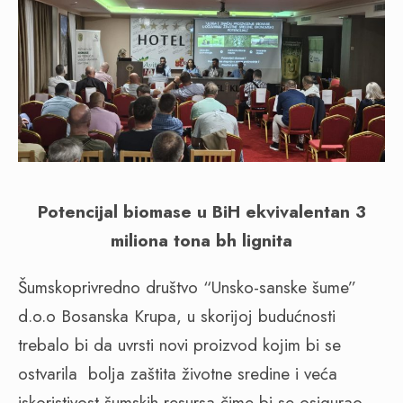
Potencijal biomase u BiH ekvivalentan 3
miliona tona bh lignita
Šumskoprivredno društvo “Unsko-sanske šume”
d.o.o Bosanska Krupa, u skorijoj budućnosti
trebalo bi da uvrsti novi proizvod kojim bi se
ostvarila bolja zaštita životne sredine i veća
iskoristivost šumskih resursa čime bi se osigurao