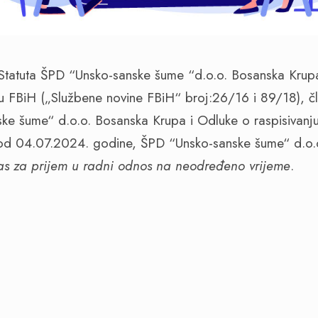
Statuta ŠPD “Unsko-sanske šume “d.o.o. Bosanska Krupa
du FBiH („Službene novine FBiH“ broj:26/16 i 89/18), čl
ke šume“ d.o.o. Bosanska Krupa i Odluke o raspisivanj
od 04.07.2024. godine, ŠPD “Unsko-sanske šume“ d.o.
las za prijem u radni odnos na neodređeno vrijeme
.