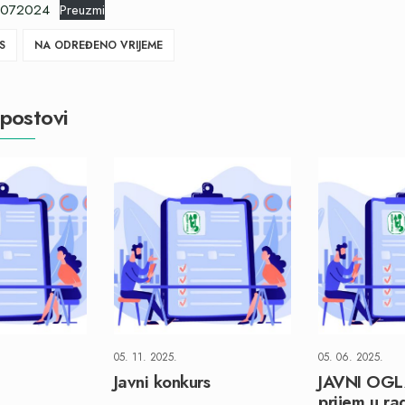
11072024
Preuzmi
S
NA ODREĐENO VRIJEME
postovi
05. 11. 2025.
05. 06. 2025.
Javni konkurs
JAVNI OGL
prijem u ra