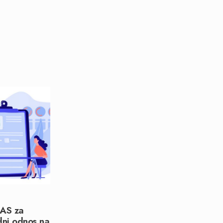
AS za
dni odnos na