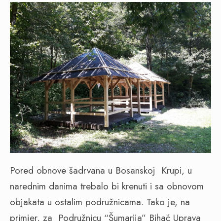
Pored obnove šadrvana u Bosanskoj
Krupi, u
narednim danima trebalo bi krenuti i sa obnovom
objakata u ostalim podružnicama. Tako je, na
primjer, za
Podružnicu “Šumarija” Bihać Uprava