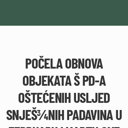
POČELA OBNOVA
OBJEKATA Š PD-A
OŠTEĆENIH USLJED
SNJEŠ¾NIH PADAVINA U