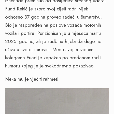
iznenada preminuo od posljedica srčanog udara.
Fuad Rekić je skoro svoj cijeli radni vijek,
odnosno 37 godina proveo radeći u šumarstvu.
Bio je raspoređen na poslove vozača motornih
vozila i portira. Penzionisan je u mjesecu martu
2025. godine, ali je sudbina htjela da dugo ne
uživa u svojoj mirovini. Među svojim radnim
kolegama Fuad je zapažen po predanom rad i
humoru kojeg je je svakodnevno pokazivao.
Neka mu je vječiti rahmet!