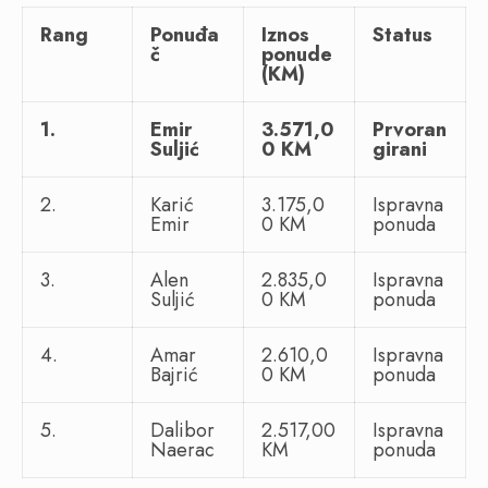
Rang
Ponuđa
Iznos
Status
č
ponude
(KM)
1.
Emir
3.571,0
Prvoran
Suljić
0 KM
girani
2.
Karić
3.175,0
Ispravna
Emir
0 KM
ponuda
3.
Alen
2.835,0
Ispravna
Suljić
0 KM
ponuda
4.
Amar
2.610,0
Ispravna
Bajrić
0 KM
ponuda
5.
Dalibor
2.517,00
Ispravna
Naerac
KM
ponuda