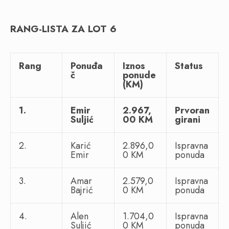
RANG-LISTA ZA LOT 6
Rang
Ponuđa
Iznos
Status
č
ponude
(KM)
1.
Emir
2.967,
Prvoran
Suljić
00 KM
girani
2.
Karić
2.896,0
Ispravna
Emir
0 KM
ponuda
3.
Amar
2.579,0
Ispravna
Bajrić
0 KM
ponuda
4.
Alen
1.704,0
Ispravna
Suljić
0 KM
ponuda