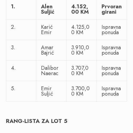
1.
Alen
4.152,
Prvoran
Suljić
00 KM
girani
2.
Karić
4.125,0
Ispravna
Emir
0 KM
ponuda
3.
Amar
3.910,0
Ispravna
Bajrić
0 KM
ponuda
4.
Dalibor
3.707,0
Ispravna
Naerac
0 KM
ponuda
5.
Emir
3.700,0
Ispravna
Suljić
0 KM
ponuda
RANG-LISTA ZA LOT 5