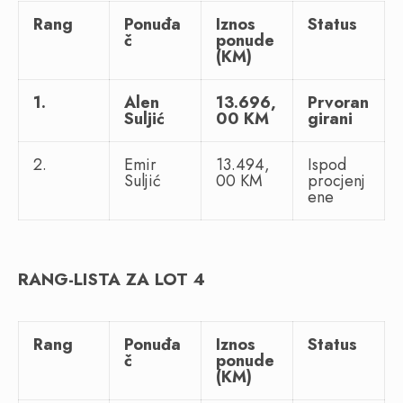
Rang
Ponuđa
Iznos
Status
č
ponude
(KM)
1.
Alen
13.696,
Prvoran
Suljić
00 KM
girani
2.
Emir
13.494,
Ispod
Suljić
00 KM
procjenj
ene
RANG-LISTA ZA LOT 4
Rang
Ponuđa
Iznos
Status
č
ponude
(KM)