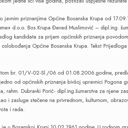
okom jedne ilči više godina, postizali uspješne rezultate
o javnim priznanjima Općine Bosanska Krupa od 17.09.
me» d.o.o. Bos.Krupa Đevad Muslimović – dipl.ing. šuma
jedlog kandidata za prijem općinskih priznanja povodo
e oslobođenja Općine Bosanska Krupa. Tekst Prijedloga
aktom br. 01/V-02-Sl./06 od 01.08.2006.godine, pre
 jedno od općinskih priznanja bivšoj upravnici Pogona 
, rahm. Dubravki Porić- dipl.ing.šumarstva za njene zas
kao i zasluge stečene na privrednom, kulturnom, obraz
ota i rada.
 je u Bosanskoj Krupi 10.02.1961.godine. U rodnom gra