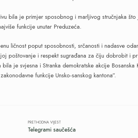
vu bila je primjer sposobnog i marljivog stručnjaka što
ajviše funkcije unutar Preduzeća.
i njenu ličnost poput sposobnosti, srčanosti i nadasve od
 joj poštovanje i respekt sugrađana za čiju dobrobit i p
ta bila je svjesna i Stranka demokratske akcije Bosanska 
e zakonodavne funkcije Unsko-sanskog kantona”.
PRETHODNA VIJEST
Telegrami saučešća