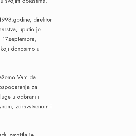
 u svojim oblastima.
1998.godine, direktor
rstva, uputio je
m 17.septembra,
 koji donosimo u
dlažemo Vam da
gospodarenja za
luge u odbrani i
ovnom, zdravstvenom i
du završila je