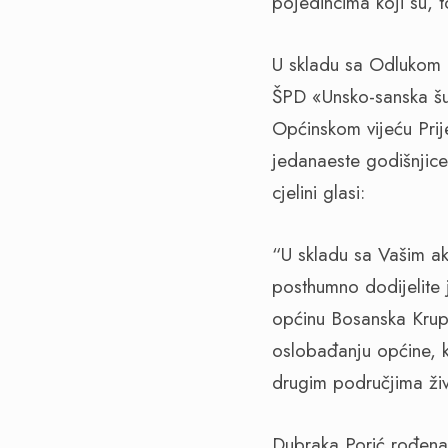
pojedincima koji su, t
U skladu sa Odlukom 
ŠPD «Unsko-sanska šu
Općinskom vijeću Pri
jedanaeste godišnjic
cjelini glasi:
“U skladu sa Vašim 
posthumno dodijelite
općinu Bosanska Krupa
oslobađanju općine, 
drugim područjima živ
Dubraka Porić rođena