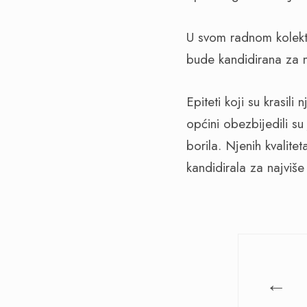
U svom radnom kolekti
bude kandidirana za n
Epiteti koji su krasil
općini obezbijedili su
borila. Njenih kvalite
kandidirala za najviš
←