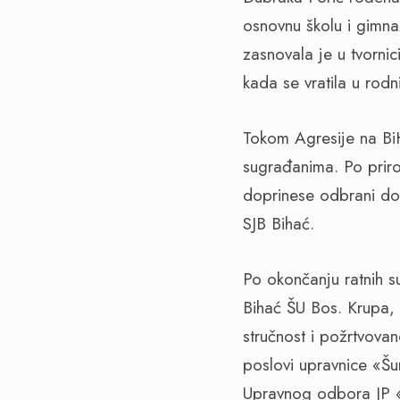
osnovnu školu i gimna
zasnovala je u tvorni
kada se vratila u rodn
Tokom Agresije na BiH
sugrađanima. Po priro
doprinese odbrani do
SJB Bihać.
Po okončanju ratnih 
Bihać ŠU Bos. Krupa, 
stručnost i požrtvova
poslovi upravnice «Šu
Upravnog odbora JP 