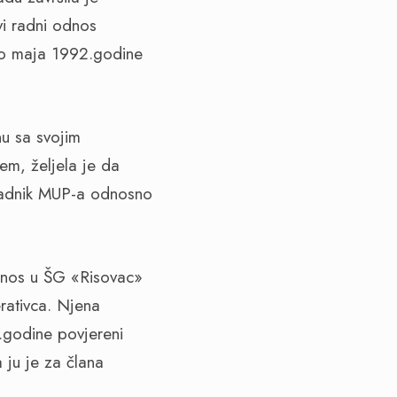
vi radni odnos
 do maja 1992.godine
nu sa svojim
em, željela je da
padnik MUP-a odnosno
dnos u ŠG «Risovac»
rativca. Njena
9.godine povjereni
 ju je za člana