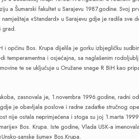
ziju a Šumarski fakultet u Sarajevu 1987.godine. Svoj pr
ci namještaja «Standard» u Sarajevu gdje je radila sve
i grad.
 i općinu Bos. Krupa dijelila je gorku izbjegličku sudbi
di temperamentna i osjećajna, sa naglašenim rodoljublj
movine te se uključuje u Oružane snage R BiH kao pri
sukoba, zasnovala je, 1.novembra 1996.godine, radni o
gdje je obavljala poslove i radne zadatke stručnog ope
nost nije ostala neprimjećena i stoga su joj 1.marta 199
marije» Bos. Krupa. Iste godine, Vlada USK-a imenovala
«Unsko-sanske šume» Bos.Krupa.