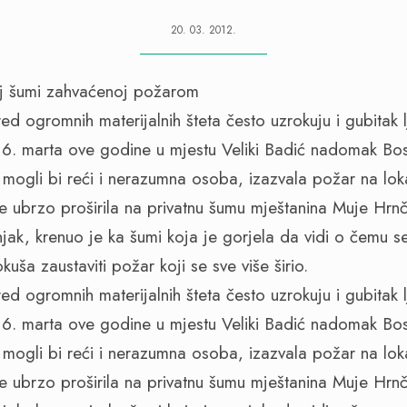
20. 03. 2012.
d ogromnih materijalnih šteta često uzrokuju i gubitak l
16. marta ove godine u mjestu Veliki Badić nadomak Bo
mogli bi reći i nerazumna osoba, izazvala požar na lok
e ubrzo proširila na privatnu šumu mještanina Muje Hrnč
ak, krenuo je ka šumi koja je gorjela da vidi o čemu se
kuša zaustaviti požar koji se sve više širio.
d ogromnih materijalnih šteta često uzrokuju i gubitak l
16. marta ove godine u mjestu Veliki Badić nadomak Bo
mogli bi reći i nerazumna osoba, izazvala požar na lok
e ubrzo proširila na privatnu šumu mještanina Muje Hrnč