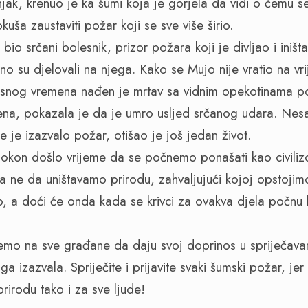
ak, krenuo je ka šumi koja je gorjela da vidi o čemu se
kuša zaustaviti požar koji se sve više širio.
io srčani bolesnik, prizor požara koji je divljao i iniš
no su djelovali na njega. Kako se Mujo nije vratio na vr
esnog vremena nađen je mrtav sa vidnim opekotinama po 
jena, pokazala je da je umro usljed srčanog udara. Nesa
 je izazvalo požar, otišao je još jedan život.
pokon došlo vrijeme da se počnemo ponašati kao civilizov
ne da uništavamo prirodu, zahvaljujući kojoj opstojimo
lo, a doći će onda kada se krivci za ovakva djela počnu
emo na sve građane da daju svoj doprinos u spriječavan
 ga izazvala. Spriječite i prijavite svaki šumski požar, jer 
prirodu tako i za sve ljude!