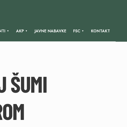
TI
AKP
JAVNE NABAVKE
FSC
KONTAKT
J ŠUMI
ROM