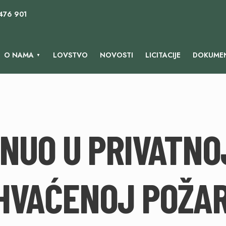
 476 901
O NAMA
LOVSTVO
NOVOSTI
LICITACIJE
DOKUMEN
NUO U PRIVATNO
HVAĆENOJ POŽA