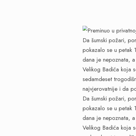
Da šumski požari, pore
pokazalo se u petak 
dana je nepoznata, a 
Velikog Badića koja s
sedamdeset trogodišnj
najvjerovatnije i da po
Da šumski požari, pore
pokazalo se u petak 
dana je nepoznata, a 
Velikog Badića koja s