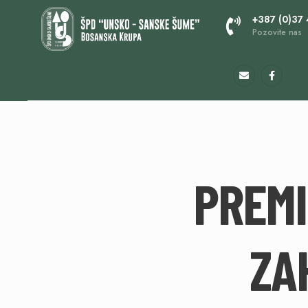
+387 (0)37
Pozovite nas
PREMI
ZA