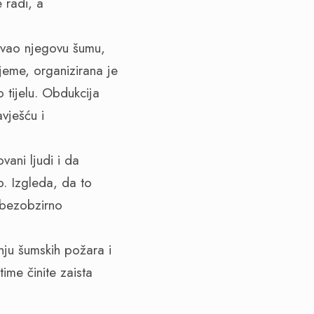
 radi, a
tavao njegovu šumu,
ijeme, organizirana je
tijelu. Obdukcija
vješću i
ani ljudi i da
. Izgleda, da to
 bezobzirno
ju šumskih požara i
time činite zaista