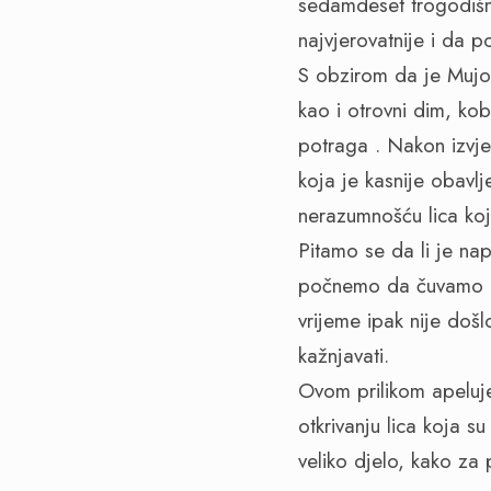
sedamdeset trogodišnj
najvjerovatnije i da po
S obzirom da je Mujo b
kao i otrovni dim, kob
potraga . Nakon izvj
koja je kasnije obavl
nerazumnošću lica koje
Pitamo se da li je na
počnemo da čuvamo a 
vrijeme ipak nije doš
kažnjavati.
Ovom prilikom apeluj
otkrivanju lica koja su
veliko djelo, kako za 