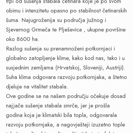
trpi od sušenja stabala četinara koje je po svom
obimu i intenzitetu opasno po stabilnost četinarskih
šuma. Najugroženija su područja Južnog i
Sjevernog Grmeča te Plješevica , ukupne površine
oko 8600 ha.
Razlog sušenja su prenamnoženi potkornjaci i
globalno zatopljenje klime, kako kod nas, tako i u
susjednim zemljama (Hrvatskoj, Sloveniji, Austriji).
Suha klima odgovara razvoju potkornjaka, a štetno
djeluje na vitalitet stabala.
Ove godine se na našem području očekuje dosad
najjače sušenje stabala smrče, jer je prošla
godina koja je klimatski bila topla, odgovarala
razvoju potkornjaka, a nagovještaji izuzetno tople