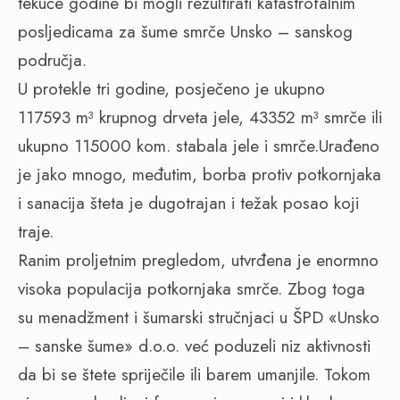
tekuće godine bi mogli rezultirati katastrofalnim
posljedicama za šume smrče Unsko – sanskog
područja.
U protekle tri godine, posječeno je ukupno
117593 m³ krupnog drveta jele, 43352 m³ smrče ili
ukupno 115000 kom. stabala jele i smrče.Urađeno
je jako mnogo, međutim, borba protiv potkornjaka
i sanacija šteta je dugotrajan i težak posao koji
traje.
Ranim proljetnim pregledom, utvrđena je enormno
visoka populacija potkornjaka smrče. Zbog toga
su menadžment i šumarski stručnjaci u ŠPD «Unsko
– sanske šume» d.o.o. već poduzeli niz aktivnosti
da bi se štete spriječile ili barem umanjile. Tokom