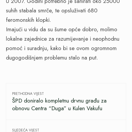
U 2007. Godini potrebno je sanirati oko 25000
suhih stabala smrče, te opsluživati 680
feromonskih klopki.
Imajući u vidu da su šume opće dobro, molimo
lokalne zajednice za razumijevanje i neophodnu
pomoć i suradnju, kako bi se ovom ogromnom
dugogodišnjem problemu stalo na put.
PRETHODNA VIJEST
ŠPD doniralo kompletnu drvnu građu za
obnovu Centra “Duga” u Kulen Vakufu
SLJEDEĆA VIJEST