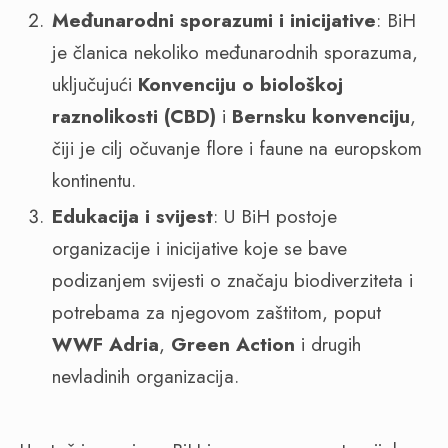
Međunarodni sporazumi i inicijative
: BiH
je članica nekoliko međunarodnih sporazuma,
uključujući
Konvenciju o biološkoj
raznolikosti (CBD)
i
Bernsku konvenciju
,
čiji je cilj očuvanje flore i faune na europskom
kontinentu.
Edukacija i svijest
: U BiH postoje
organizacije i inicijative koje se bave
podizanjem svijesti o značaju biodiverziteta i
potrebama za njegovom zaštitom, poput
WWF Adria
,
Green Action
i drugih
nevladinih organizacija.