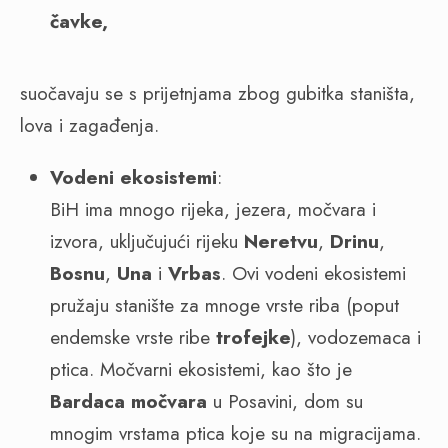
čavke,
suočavaju se s prijetnjama zbog gubitka staništa,
lova i zagađenja.
Vodeni ekosistemi
:
BiH ima mnogo rijeka, jezera, močvara i
izvora, uključujući rijeku
Neretvu
,
Drinu
,
Bosnu
,
Una
i
Vrbas
. Ovi vodeni ekosistemi
pružaju stanište za mnoge vrste riba (poput
endemske vrste ribe
trofejke
), vodozemaca i
ptica. Močvarni ekosistemi, kao što je
Bardaca močvara
u Posavini, dom su
mnogim vrstama ptica koje su na migracijama.