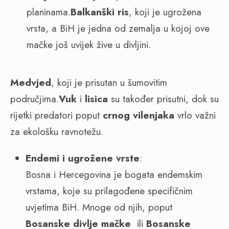
planinama.
Balkanški ris
, koji je ugrožena
vrsta, a BiH je jedna od zemalja u kojoj ove
mačke još uvijek žive u divljini.
Medvjed
, koji je prisutan u šumovitim
područjima.
Vuk
i
lisica
su također prisutni, dok su
rijetki predatori poput
crnog vilenjaka
vrlo važni
za ekološku ravnotežu.
Endemi i ugrožene vrste
:
Bosna i Hercegovina je bogata endemskim
vrstama, koje su prilagođene specifičnim
uvjetima BiH. Mnoge od njih, poput
Bosanske divlje mačke
ili
Bosanske