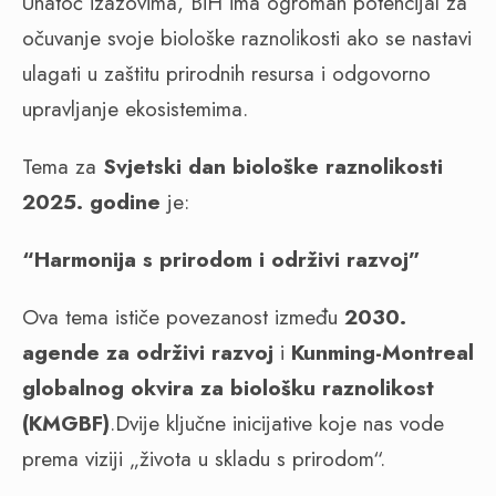
Unatoč izazovima, BiH ima ogroman potencijal za
očuvanje svoje biološke raznolikosti ako se nastavi
ulagati u zaštitu prirodnih resursa i odgovorno
upravljanje ekosistemima.
Tema za
Svjetski dan biološke raznolikosti
2025. godine
je:
“Harmonija s prirodom i održivi razvoj”
Ova tema ističe povezanost između
2030.
agende za održivi razvoj
i
Kunming-Montreal
globalnog okvira za biološku raznolikost
(KMGBF)
.Dvije ključne inicijative koje nas vode
prema viziji „života u skladu s prirodom“.