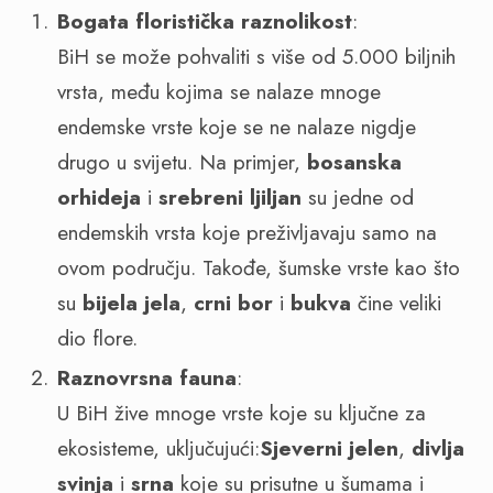
Bogata floristička raznolikost
:
BiH se može pohvaliti s više od 5.000 biljnih
vrsta, među kojima se nalaze mnoge
endemske vrste koje se ne nalaze nigdje
drugo u svijetu. Na primjer,
bosanska
orhideja
i
srebreni ljiljan
su jedne od
endemskih vrsta koje preživljavaju samo na
ovom području. Takođe, šumske vrste kao što
su
bijela jela
,
crni bor
i
bukva
čine veliki
dio flore.
Raznovrsna fauna
:
U BiH žive mnoge vrste koje su ključne za
ekosisteme, uključujući:
Sjeverni jelen
,
divlja
svinja
i
srna
koje su prisutne u šumama i