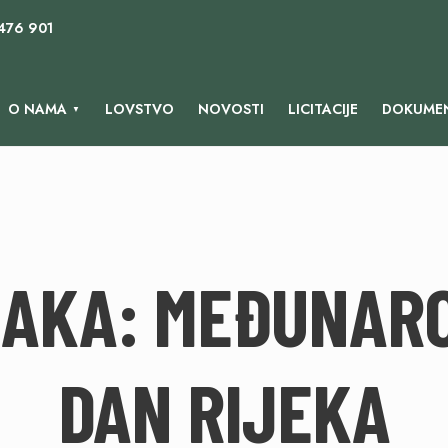
 476 901
O NAMA
LOVSTVO
NOVOSTI
LICITACIJE
DOKUMEN
NAKA:
MEĐUNARO
DAN RIJEKA