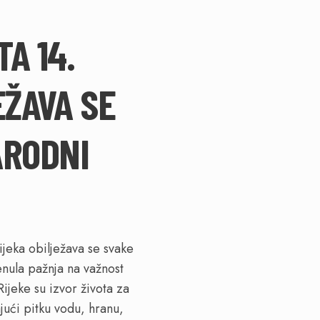
TA 14.
EŽAVA SE
ARODNI
jeka obilježava se svake
enula pažnja na važnost
Rijeke su izvor života za
ajući pitku vodu, hranu,