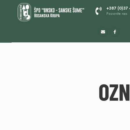
+387 (0)37
Pozovite nas
OZ