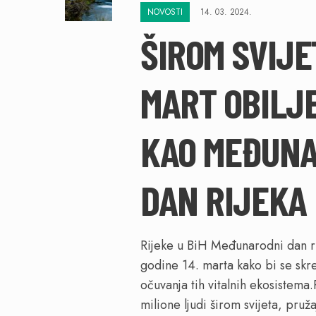
NOVOSTI
14. 03. 2024.
ŠIROM SVIJE
MART OBILJ
KAO MEĐUN
DAN RIJEKA
Rijeke u BiH Međunarodni dan ri
godine 14. marta kako bi se skr
očuvanja tih vitalnih ekosistema.
milione ljudi širom svijeta, pruž