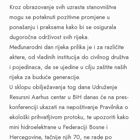
Kroz obrazovanje svih uzrasta stanovništva
mogu se potaknuti pozitivne promjene u
ponašanju i praksama kako bi se osigurala
dugoročna održivost svih rijeka.
Međunarodni dan rijeka prilika je i za različite
aktere, od vladinih institucija do civilnog društva
i pojedinaca, da se ujedine u cilju zaštite naših
rijeka za buduće generacije.
U sklopu obilježavanja tog dana Udruženje
Resursni Aarhus centar u BiH danas će na pres-
konferenciji ukazati na nepoštivanje Pravilnika o
ekološki prihvatljivom protoku, te upozoriti kako
mini hidroelektrane u Federaciji Bosne i
Hercegovine, tačnije njih 70, ne rade po