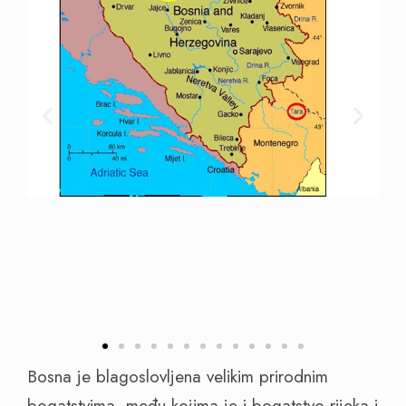
Bosna je blagoslovljena velikim prirodnim
bogatstvima, među kojima je i bogatstvo rijeka i