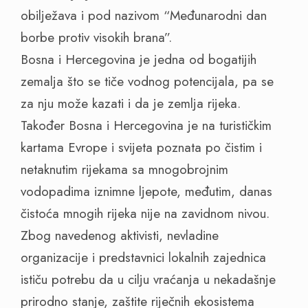
obilježava i pod nazivom “Međunarodni dan
borbe protiv visokih brana”.
Bosna i Hercegovina je jedna od bogatijih
zemalja što se tiče vodnog potencijala, pa se
za nju može kazati i da je zemlja rijeka.
Također Bosna i Hercegovina je na turističkim
kartama Evrope i svijeta poznata po čistim i
netaknutim rijekama sa mnogobrojnim
vodopadima iznimne ljepote, međutim, danas
čistoća mnogih rijeka nije na zavidnom nivou.
Zbog navedenog aktivisti, nevladine
organizacije i predstavnici lokalnih zajednica
ističu potrebu da u cilju vraćanja u nekadašnje
prirodno stanje, zaštite riječnih ekosistema