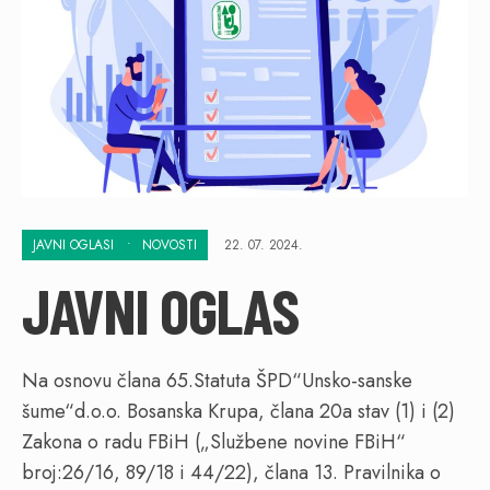
JAVNI OGLASI
•
NOVOSTI
22. 07. 2024.
JAVNI OGLAS
Na osnovu člana 65.Statuta ŠPD“Unsko-sanske
šume“d.o.o. Bosanska Krupa, člana 20a stav (1) i (2)
Zakona o radu FBiH („Službene novine FBiH“
broj:26/16, 89/18 i 44/22), člana 13. Pravilnika o