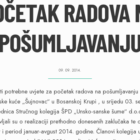
OČETAK RADOVA 
POŠUMLJAVANJ
09. 09. 2014.
ske kuće „Šujnovac“ u Bosanskoj Krupi , u srijedu 03. 
ednica Stručnog kolegija ŠPD „Unsko-sanske šume“ d.o.
avljali su o realizaciji prethodno donesenih zaklučaka te o
 i period januar-avgust 2014. godine. Članovi kolegija u