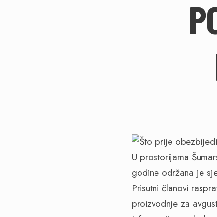
P
U prostorijama Šumar
godine održana je sj
Prisutni članovi raspr
proizvodnje za avgust