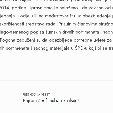
014. godine. Upravnicima je naloženo i da zavisno od 
jepanja u odjelu ili na međustovarištu uz obezbjeđenje p
korištenosti sredstava rada. Prisutnim članovima stručno
lagovremenog popisa šumskih drvnih sortimanata i sadn
/Pogona zaduženi su da obezbijede potrebne uvjete za
ih sortimenata i sadnog materijala u ŠPD-u koji bi se tr
.
PRETHODNA VIJEST
Bajram šerif mubarek olsun!