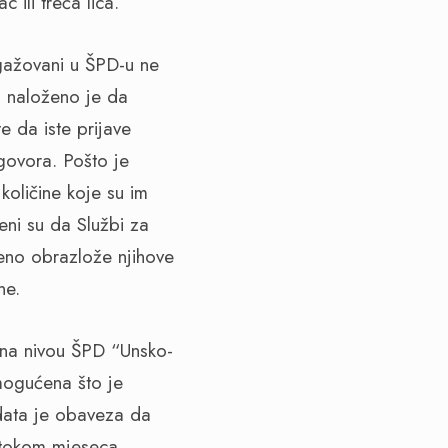
ili treća lica.
gažovani u ŠPD-u ne
 naloženo je da
e da iste prijave
govora. Pošto je
količine koje su im
ni su da Službi za
meno obrazlože njihove
ne.
 na nivou ŠPD “Unsko-
mogućena što je
data je obaveza da
u tokom mjeseca