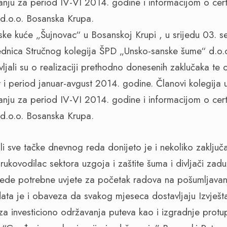
nju za period IV-VI 2014. godine i informacijom o certi
d.o.o. Bosanska Krupa.
ske kuće „Šujnovac“ u Bosanskoj Krupi , u srijedu 03. 
ednica Stručnog kolegija ŠPD „Unsko-sanske šume“ d.o.
avljali su o realizaciji prethodno donesenih zaklučaka te o
 i period januar-avgust 2014. godine. Članovi kolegija u
nju za period IV-VI 2014. godine i informacijom o certi
d.o.o. Bosanska Krupa.
i sve tačke dnevnog reda donijeto je i nekoliko zaključa
ukovodilac sektora uzgoja i zaštite šuma i divljači zadu
jede potrebne uvjete za početak radova na pošumljavan
a je i obaveza da svakog mjeseca dostavljaju Izvješta
 za investiciono održavanja puteva kao i izgradnje protu