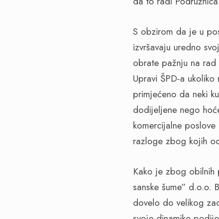
da to radi Podružnica 
S obzirom da je u po
izvršavaju uredno sv
obrate pažnju na rad i
Upravi ŠPD-a ukoliko
primjećeno da neki ku
dodijeljene nego hoće
komercijalne poslove 
razloge zbog kojih od
Kako je zbog obilnih 
sanske šume” d.o.o. 
dovelo do velikog za
svoje dinamike podije