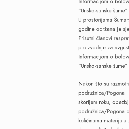
Informacijom o bolova
“Unsko-sanske šume” 
U prostorijama Šumar
godine održana je sj
Prisutni članovi raspr
proizvodnje za avgust
Informacijom o bolova
“Unsko-sanske šume” 
Nakon što su razmotril
podružnica/Pogona i r
skorijem roku, obezb
podružnica/Pogona dat
količinama materijala