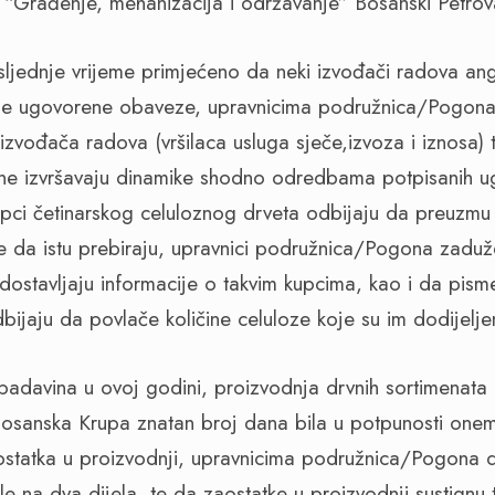
“Građenje, mehanizacija i održavanje” Bosanski Petrovac 
sljednje vrijeme primjećeno da neki izvođači radova an
oje ugovorene obaveze, upravnicima podružnica/Pogona
zvođača radova (vršilaca usluga sječe,izvoza i iznosa) t
 ne izvršavaju dinamike shodno odredbama potpisanih u
pci četinarskog celuloznog drveta odbijaju da preuzmu 
 da istu prebiraju, upravnici podružnica/Pogona zaduže
dostavljaju informacije o takvim kupcima, kao i da pis
bijaju da povlače količine celuloze koje su im dodijelje
padavina u ovoj godini, proizvodnja drvnih sortimenata
Bosanska Krupa znatan broj dana bila u potpunosti one
ostatka u proizvodnji, upravnicima podružnica/Pogona 
le na dva dijela, te da zaostatke u proizvodnji sustign