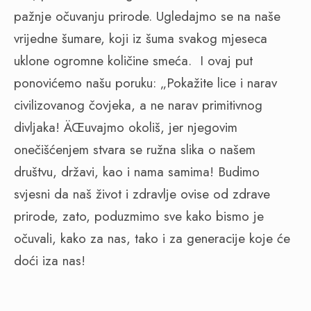
pažnje očuvanju prirode. Ugledajmo se na naše
vrijedne šumare, koji iz šuma svakog mjeseca
uklone ogromne količine smeća.
I ovaj put
ponovićemo našu poruku: „Pokažite lice i narav
civilizovanog čovjeka, a ne narav primitivnog
divljaka! ÄŒuvajmo okoliš, jer njegovim
onečišćenjem stvara se ružna slika o našem
društvu, državi, kao i nama samima! Budimo
svjesni da naš život i zdravlje ovise od zdrave
prirode, zato, poduzmimo sve kako bismo je
očuvali, kako za nas, tako i za generacije koje će
doći iza nas!