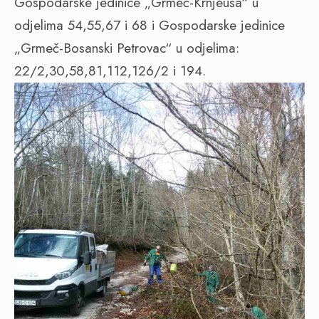
Gospodarske jedinice „Grmeč-Krnjeuša“ u
odjelima 54,55,67 i 68 i Gospodarske jedinice
„Grmeč-Bosanski Petrovac“ u odjelima:
22/2,30,58,81,112,126/2 i 194.