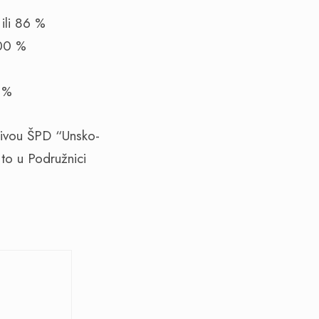
ili 86 %
100 %
6 %
 nivou ŠPD “Unsko-
to u Podružnici