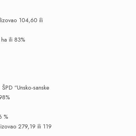
%
izovao 104,60 ili
 ha ili 83%
ou ŠPD “Unsko-sanske
 98%
16 %
zovao 279,19 ili 119