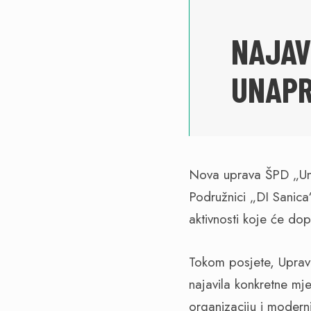
NAJAV
UNAPR
Nova uprava ŠPD „Uns
Podružnici „DI Sanica“
aktivnosti koje će do
Tokom posjete, Uprava
najavila konkretne mjer
organizaciju i modern