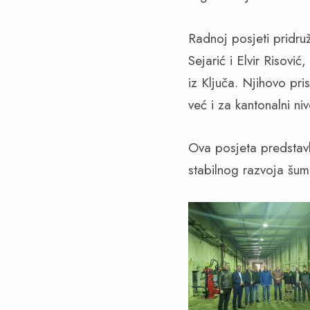
Radnoj posjeti pridruž
Sejarić i Elvir Risovi
iz Ključa. Njihovo pr
već i za kantonalni niv
Ova posjeta predstavlj
stabilnog razvoja šu