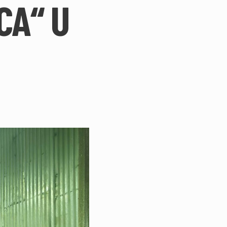
CA“ U