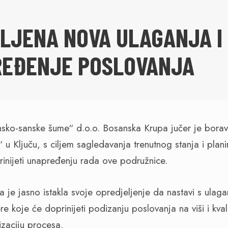
LJENA NOVA ULAGANJA I
EĐENJE POSLOVANJA
ko-sanske šume“ d.o.o. Bosanska Krupa jučer je boravil
 u Ključu, s ciljem sagledavanja trenutnog stanja i planir
prinijeti unapređenju rada ove podružnice.
 je jasno istakla svoje opredjeljenje da nastavi s ulaga
e koje će doprinijeti podizanju poslovanja na viši i kvali
izaciju procesa.