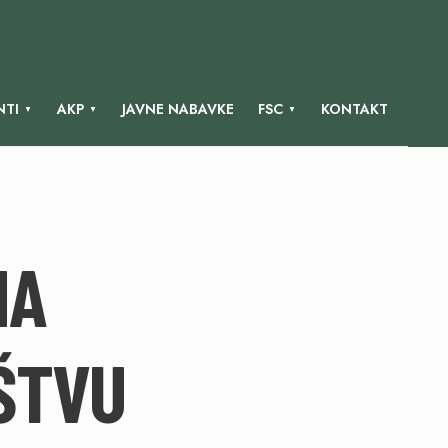
TI
AKP
JAVNE NABAVKE
FSC
KONTAKT
NA
ŠTVU