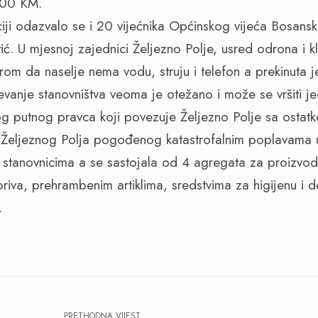
000 KM.
iji odazvalo se i 20 vijećnika Općinskog vijeća Bosansk
ić. U mjesnoj zajednici Željezno Polje, usred odrona i kli
rom da naselje nema vodu, struju i telefon a prekinuta j
evanje stanovništva veoma je otežano i može se vršiti j
g putnog pravca koji povezuje Željezno Polje sa ostatkom
 Željeznog Polja pogođenog katastrofalnim poplavama u
 stanovnicima a se sastojala od 4 agregata za proizvodn
goriva, prehrambenim artiklima, sredstvima za higijenu i d
.
PRETHODNA VIJEST