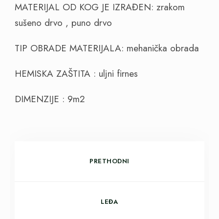
MATERIJAL OD KOG JE IZRAĐEN: zrakom
sušeno drvo , puno drvo
TIP OBRADE MATERIJALA: mehanička obrada
HEMISKA ZAŠTITA : uljni firnes
DIMENZIJE : 9m2
PRETHODNI
LEĐA