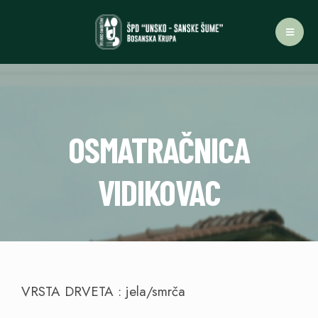
OSMATRAČNICA
VIDIKOVAC
VRSTA DRVETA : jela/smrča