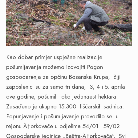
Kao dobar primjer uspješne realizacije
pošumljavanja možemo izdvojiti Pogon
gospodarenja za općinu Bosanska Krupa,
čiji
zaposlenici su za samo tri dana,
3, 4 i 5. aprila
ove godine, pošumili
oko jedanaest hektara.
Zasađeno je ukupno 15.300
lišćarskih sadnica.
Popunjavanje i pošumljavanje provodilo se
u
rejonu Ä†orkovače u odjelima 54/01 i 59/02
Gospodarske jedinice „Baštra-Ä†orkovača“.
Svi