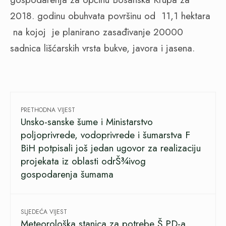
2018. godinu obuhvata površinu od
11,1 hektara
na kojoj
je planirano zasađivanje 20000
sadnica lišćarskih vrsta bukve, javora i jasena.
PRETHODNA VIJEST
Unsko-sanske šume i Ministarstvo
poljoprivrede, vodoprivrede i šumarstva F
BiH potpisali još jedan ugovor za realizaciju
projekata iz oblasti odrŠ¾ivog
gospodarenja šumama
SLJEDEĆA VIJEST
Meteorološka stanica za potrebe Š PD-a