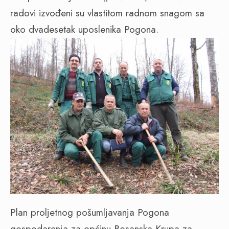
radovi izvođeni su vlastitom radnom snagom sa
oko dvadesetak uposlenika Pogona.
Plan proljetnog pošumljavanja Pogona
gospodarenja za općinu Bosanska Krupa za