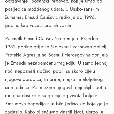
održavanje“ Bosanski Petrovac, koji je umro od
posljedica moždanog udara. U Unsko-sanskim
šumama, Emsud Čaušević radio je od 1996.
godine kao vozač teretnih vozila.
Rahmetli Emsud Čaušević rođen je u Prijedoru
1951. godine gdje se školovao i zasnovao obitelj.
Protekla Agresija na Bosnu i Hercegovinu donijela
je Emsudu nezapamćenu tragediju. U samo jednoj
noći nepoznati zločinci pobili su skoro cijelu
njegovu porodicu, tri brata, majku i maloljetnog
sina jedinca. Pet mezara njegovih najmilijih, pet je
rana na duši koje su ga cijelog života boljele.
Emsudova tragedija nije bilo jedino zlo koje ga je
zadesilo. Kako bi sačuvao vlastiti život, ubrzo je