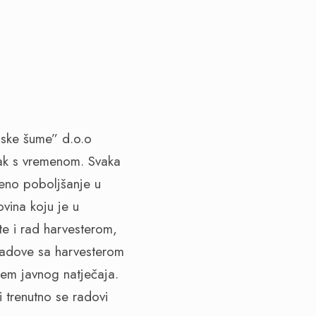
nske šume” d.o.o
rak s vremenom. Svaka
eno poboljšanje u
vina koju je u
e i rad harvesterom,
Radove sa harvesterom
em javnog natječaja.
 trenutno se radovi