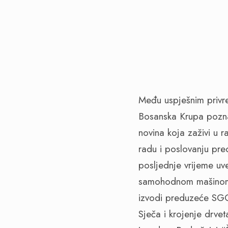
Među uspješnim privr
Bosanska Krupa pozna
novina koja zaživi u
radu i poslovanju pre
posljednje vrijeme u
samohodnom mašinom n
izvodi preduzeće SGG
Sječa i krojenje drve