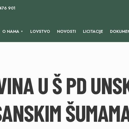
 476 901
O NAMA
LOVSTVO
NOVOSTI
LICITACIJE
DOKUMEN
INA U Š PD UNS
SANSKIM ŠUMAMA