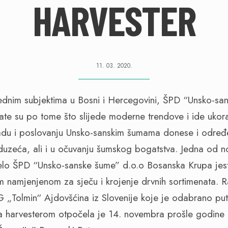
HARVESTER
11. 03. 2020.
ednim subjektima u Bosni i Hercegovini, ŠPD “Unsko-sa
te su po tome što slijede moderne trendove i ide uko
 radu i poslovanju Unsko-sanskim šumama donese i određ
duzeća, ali i u očuvanju šumskog bogatstva. Jedna od no
velo ŠPD “Unsko-sanske šume” d.o.o Bosanska Krupa jest
amjenjenom za sječu i krojenje drvnih sortimenata. 
 „Tolmin“ Ajdovšćina iz Slovenije koje je odabrano put
ta harvesterom otpočela je 14. novembra prošle godine i