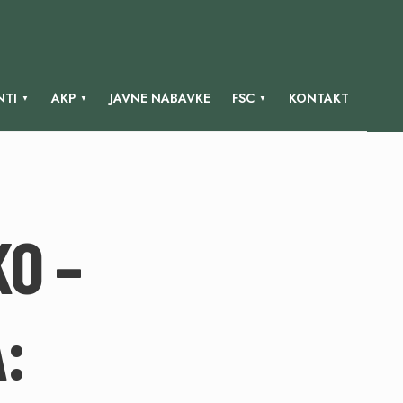
TI
AKP
JAVNE NABAVKE
FSC
KONTAKT
KO –
: