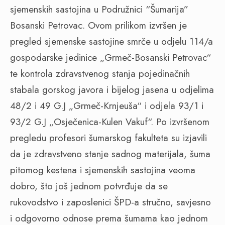
sjemenskih sastojina u Podružnici “Šumarija”
Bosanski Petrovac. Ovom prilikom izvršen je
pregled sjemenske sastojine smrče u odjelu 114/a
gospodarske jedinice „Grmeč-Bosanski Petrovac“
te kontrola zdravstvenog stanja pojedinačnih
stabala gorskog javora i bijelog jasena u odjelima
48/2 i 49 G.J „Grmeč-Krnjeuša“ i odjela 93/1 i
93/2 G.J „Osječenica-Kulen Vakuf“. Po izvršenom
pregledu profesori šumarskog fakulteta su izjavili
da je zdravstveno stanje sadnog materijala, šuma
pitomog kestena i sjemenskih sastojina veoma
dobro, što još jednom potvrđuje da se
rukovodstvo i zaposlenici ŠPD-a stručno, savjesno
i odgovorno odnose prema šumama kao jednom