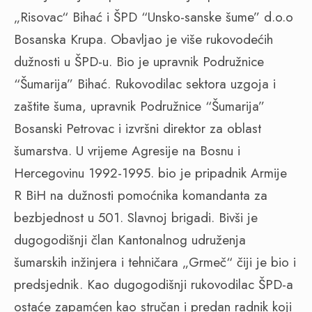
„Risovac“ Bihać i ŠPD “Unsko-sanske šume” d.o.o
Bosanska Krupa. Obavljao je više rukovodećih
dužnosti u ŠPD-u. Bio je upravnik Podružnice
“Šumarija” Bihać. Rukovodilac sektora uzgoja i
zaštite šuma, upravnik Podružnice “Šumarija”
Bosanski Petrovac i izvršni direktor za oblast
šumarstva. U vrijeme Agresije na Bosnu i
Hercegovinu 1992-1995. bio je pripadnik Armije
R BiH na dužnosti pomoćnika komandanta za
bezbjednost u 501. Slavnoj brigadi. Bivši je
dugogodišnji član Kantonalnog udruženja
šumarskih inžinjera i tehničara „Grmeč“ čiji je bio i
predsjednik. Kao dugogodišnji rukovodilac ŠPD-a
ostaće zapamćen kao stručan i predan radnik koji