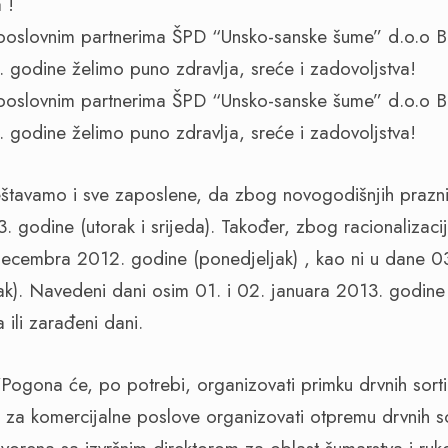
 poslovnim partnerima ŠPD “Unsko-sanske šume” d.o.o 
odine želimo puno zdravlja, sreće i zadovoljstva!
 poslovnim partnerima ŠPD “Unsko-sanske šume” d.o.o 
odine želimo puno zdravlja, sreće i zadovoljstva!
štavamo i sve zaposlene, da zbog novogodišnjih prazni
. godine (utorak i srijeda). Također, zbog racionalizaci
decembra 2012. godine (ponedjeljak) , kao ni u dane 03
tak). Navedeni dani osim 01. i 02. januara 2013. godine 
ili zarađeni dani.
Pogona će, po potrebi, organizovati primku drvnih sor
za komercijalne poslove organizovati otpremu drvnih s