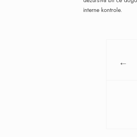
dežurstva bit će dogo
interne kontrole.
←