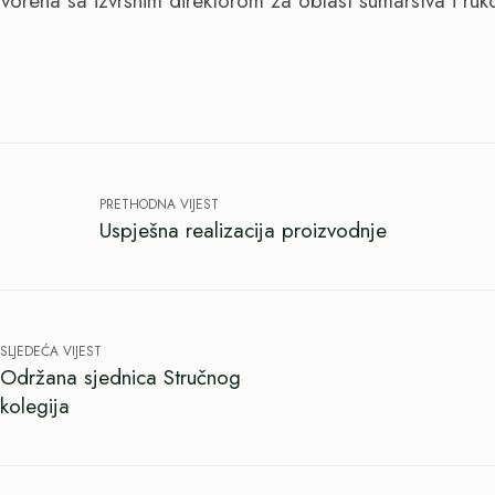
vorena sa izvršnim direktorom za oblast šumarstva i ru
PRETHODNA VIJEST
Uspješna realizacija proizvodnje
SLJEDEĆA VIJEST
Održana sjednica Stručnog
kolegija