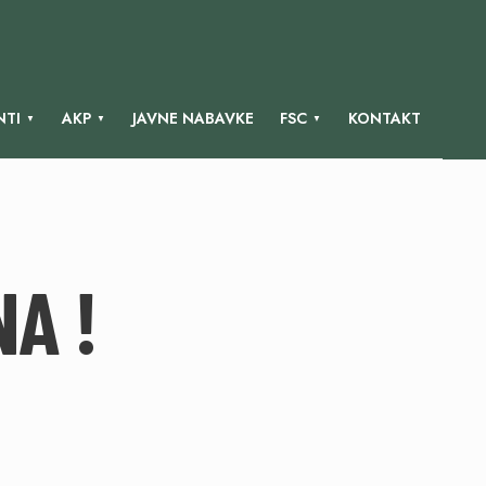
TI
AKP
JAVNE NABAVKE
FSC
KONTAKT
A !